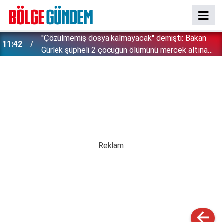
''Çözülmemiş dosya kalmayacak'' demişti: Bakan
11:42
!
Gürlek şüpheli 2 çocuğun ölümünü mercek altına
aldı!