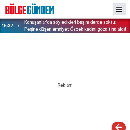
Konuşanlar'da söyledikleri başını derde soktu:
15:37
Peşine düşen emniyet Özbek kadını gözaltına aldı!