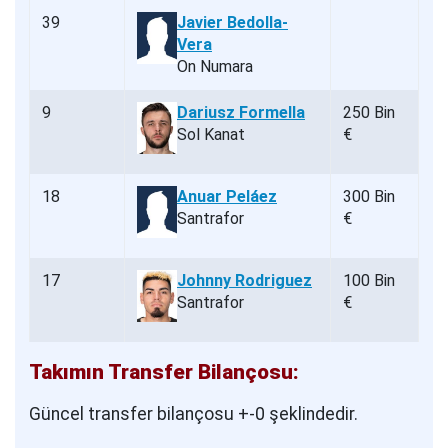
39
Javier Bedolla-
Vera
On Numara
9
Dariusz Formella
250 Bin
Sol Kanat
€
18
Anuar Peláez
300 Bin
Santrafor
€
17
Johnny Rodriguez
100 Bin
Santrafor
€
Takımın Transfer Bilançosu:
Güncel transfer bilançosu +-0 şeklindedir.