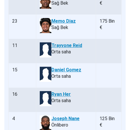
Sağ Bek
€
23
Memo Diaz
175 Bin
Sağ Bek
€
11
Trayvone Reid
Orta saha
15
Daniel Gomez
Orta saha
16
Ryan Her
Orta saha
4
Joseph Nane
125 Bin
Önlibero
€