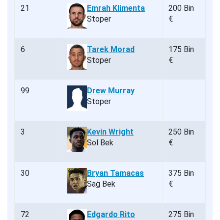
21
Emrah Klimenta
200 Bin
Stoper
€
6
Tarek Morad
175 Bin
Stoper
€
99
Drew Murray
Stoper
3
Kevin Wright
250 Bin
Sol Bek
€
30
Bryan Tamacas
375 Bin
Sağ Bek
€
72
Edgardo Rito
275 Bin