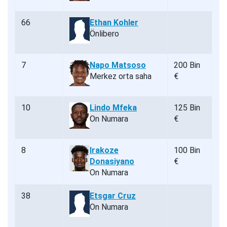
66
Ethan Kohler
Önlibero
7
Napo Matsoso
200 Bin
Merkez orta saha
€
10
Lindo Mfeka
125 Bin
On Numara
€
8
Irakoze
100 Bin
Donasiyano
€
On Numara
38
Etsgar Cruz
On Numara