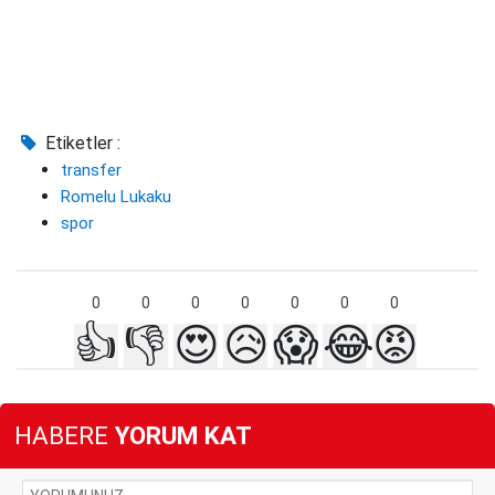
Etiketler :
transfer
Romelu Lukaku
spor
0
0
0
0
0
0
0
👍
👎
😍
😥
😱
😂
😡
HABERE
YORUM KAT