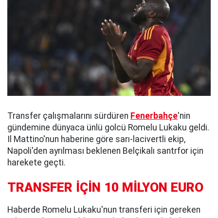
Transfer çalışmalarını sürdüren
Fenerbahçe
'nin
gündemine dünyaca ünlü golcü Romelu Lukaku geldi.
Il Mattino'nun haberine göre sarı-lacivertli ekip,
Napoli'den ayrılması beklenen Belçikalı santrfor için
harekete geçti.
TRANSFER İÇİN 10 MİLYON EURO
Haberde Romelu Lukaku'nun transferi için gereken