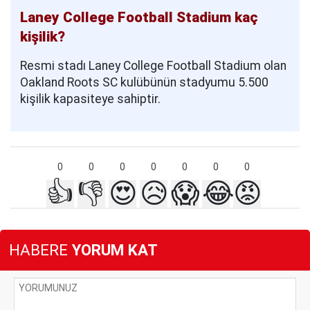
Laney College Football Stadium kaç
kişilik?
Resmi stadı Laney College Football Stadium olan
Oakland Roots SC kulübünün stadyumu 5.500
kişilik kapasiteye sahiptir.
0
0
0
0
0
0
0
👍
👎
😍
😥
😱
😂
😡
HABERE
YORUM KAT