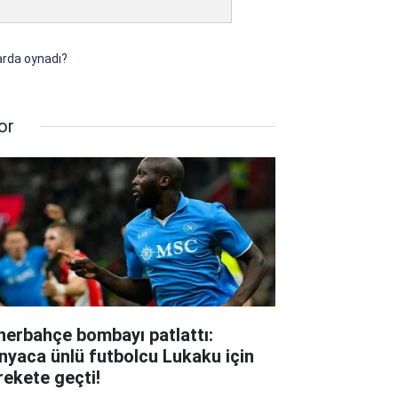
arda oynadı?
or
nerbahçe bombayı patlattı:
nyaca ünlü futbolcu Lukaku için
rekete geçti!