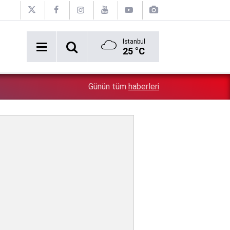
İstanbul
25 °C
0:26
Diyarbakır'da şantaj çetelerine operasyon: 10 şüpheli göz
Günün tüm
haberleri