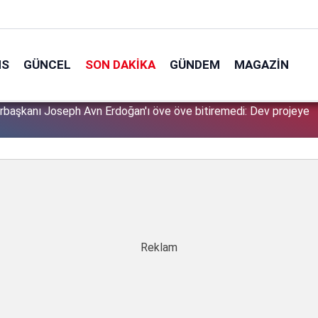
NS
GÜNCEL
SON DAKIKA
GÜNDEM
MAGAZIN
başkanı Joseph Avn Erdoğan'ı öve öve bitiremedi: Dev projeye
1