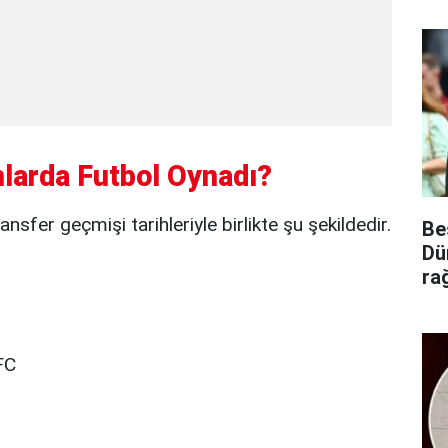
larda Futbol Oynadı?
nsfer geçmişi tarihleriyle birlikte şu şekildedir.
Be
Dü
ra
o
FC