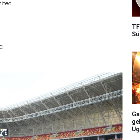
ited
TF
Süp
FC
Gal
ge
Ug