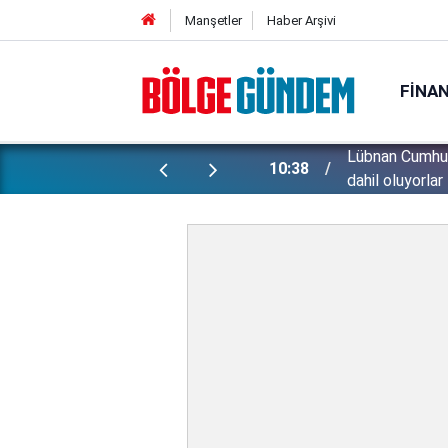
Manşetler
Haber Arşivi
FINA
 Ticaret bakanlığından uyarı: Kesintisiz
Lübnan Cumhur
10:38
dahil oluyorlar