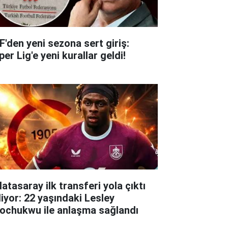
F'den yeni sezona sert giriş:
er Lig'e yeni kurallar geldi!
atasaray ilk transferi yola çıktı
liyor: 22 yaşındaki Lesley
ochukwu ile anlaşma sağlandı