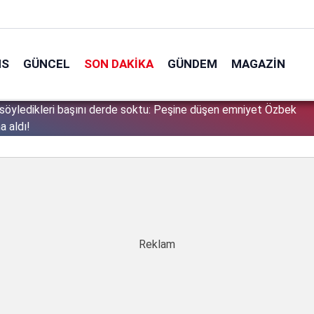
NS
GÜNCEL
SON DAKIKA
GÜNDEM
MAGAZIN
söyledikleri başını derde soktu: Peşine düşen emniyet Özbek
1
a aldı!