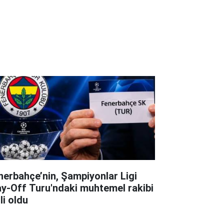
nerbahçe’nin, Şampiyonlar Ligi
ay-Off Turu'ndaki muhtemel rakibi
li oldu