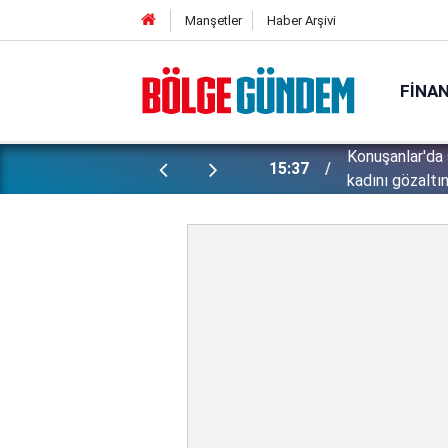
Manşetler
Haber Arşivi
FINA
ünlü futbolcu Lukaku için harekete
Konuşanlar'da 
15:37
kadını gözaltın