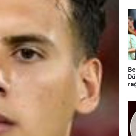
Be
Dü
ra