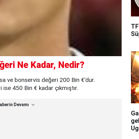
TF
Süp
ğeri Ne Kadar, Nedir?
sa ve bonservis değeri 200 Bin €'dur.
ise 450 Bin € kadar çıkmıştır.
aberin Devamı
Gal
ge
Ug