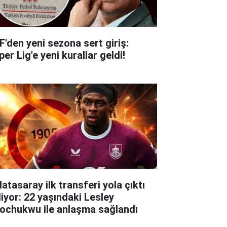
F'den yeni sezona sert giriş:
er Lig'e yeni kurallar geldi!
atasaray ilk transferi yola çıktı
liyor: 22 yaşındaki Lesley
ochukwu ile anlaşma sağlandı