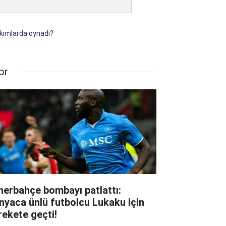
akımlarda oynadı?
or
nerbahçe bombayı patlattı:
nyaca ünlü futbolcu Lukaku için
rekete geçti!