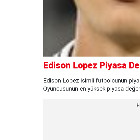
Edison Lopez Piyasa De
Edison Lopez isimli futbolcunun piya
Oyuncusunun en yüksek piyasa değeri 
H