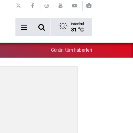
İstanbul
31 °C
5:26
Çin'in gözü doymuyor: Altın rezervleri doldu taştı!
Günün tüm
haberleri