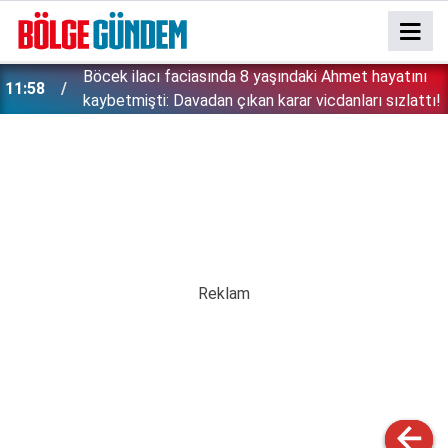
:
Böcek ilacı faciasında 8 yaşındaki Ahmet hayatını
11:58
kaybetmişti: Davadan çıkan karar vicdanları sızlattı!