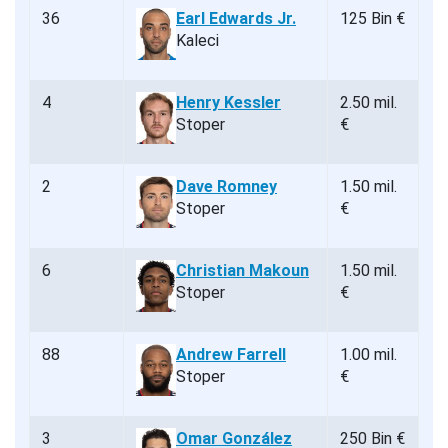
36
Earl Edwards Jr.
125 Bin €
Kaleci
4
Henry Kessler
2.50 mil.
Stoper
€
2
Dave Romney
1.50 mil.
Stoper
€
6
Christian Makoun
1.50 mil.
Stoper
€
88
Andrew Farrell
1.00 mil.
Stoper
€
3
Omar González
250 Bin €