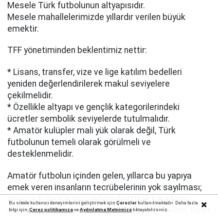
Mesele Türk futbolunun altyapısıdır.
Mesele mahallelerimizde yıllardır verilen büyük
emektir.
TFF yönetiminden beklentimiz nettir:
* Lisans, transfer, vize ve lige katılım bedelleri
yeniden değerlendirilerek makul seviyelere
çekilmelidir.
* Özellikle altyapı ve gençlik kategorilerindeki
ücretler sembolik seviyelerde tutulmalıdır.
* Amatör kulüpler mali yük olarak değil, Türk
futbolunun temeli olarak görülmeli ve
desteklenmelidir.
Amatör futbolun içinden gelen, yıllarca bu yapıya
emek veren insanların tecrübelerinin yok sayılması;
amatör futbolun gerçeklerinden uzak kararların
Bu sitede kullanıcı deneyimlerini geliştirmek için
Çerezler
kullanılmaktadır. Daha fazla
Reklamı Kapat
masa başında alınması kabul edilemez.
bilgi için;
Çerez politika
mıza
ve
Aydınlatma Metnimize
tıklayabilirsiniz.