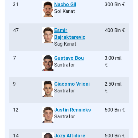
31
Nacho Gil
300 Bin €
Sol Kanat
47
Esmir
400 Bin €
Bajraktarevic
Sağ Kanat
7
Gustavo Bou
3.00 mil.
Santrafor
€
9
Giacomo Vrioni
2.50 mil.
Santrafor
€
12
Justin Rennicks
500 Bin €
Santrafor
14
Jozy Altidore
500 Bin €