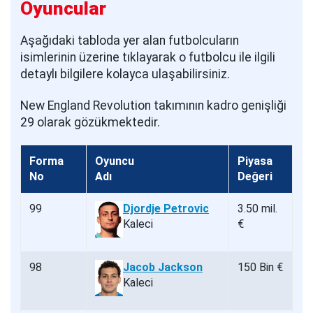
Oyuncular
Aşağıdaki tabloda yer alan futbolcuların
isimlerinin üzerine tıklayarak o futbolcu ile ilgili
detaylı bilgilere kolayca ulaşabilirsiniz.
New England Revolution takımının kadro genişliği
29 olarak gözükmektedir.
Forma
Oyuncu
Piyasa
No
Adı
Değeri
99
Djordje Petrovic
3.50 mil.
Kaleci
€
98
Jacob Jackson
150 Bin €
Kaleci