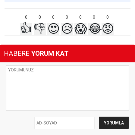
0
0
0
0
0
0
0
👍
👎
😍
😥
😱
😂
😡
HABERE
YORUM KAT