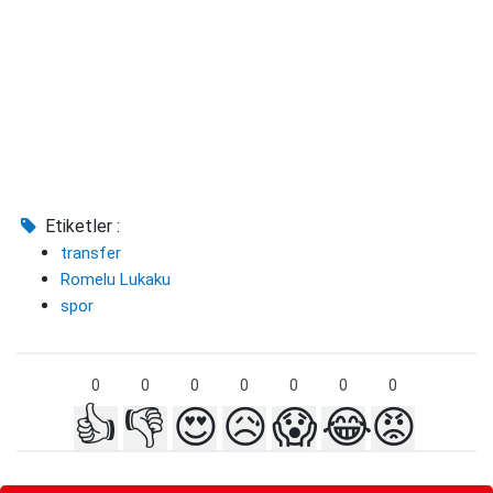
Etiketler :
transfer
Romelu Lukaku
spor
0
0
0
0
0
0
0
👍
👎
😍
😥
😱
😂
😡