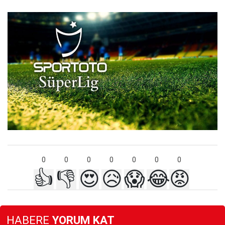
0
0
0
0
0
0
0
👍
👎
😍
😥
😱
😂
😡
HABERE
YORUM KAT