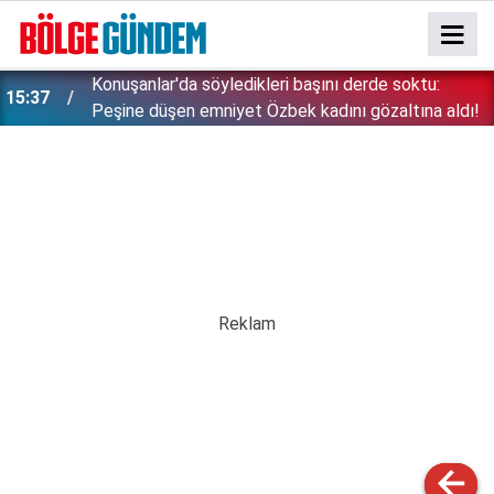
Konuşanlar'da söyledikleri başını derde soktu:
15:37
Peşine düşen emniyet Özbek kadını gözaltına aldı!