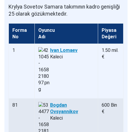
Krylya Sovetov Samara takımının kadro genişliği
25 olarak gözükmektedir.
Forma
Oyuncu
Piyasa
No
Adı
Değeri
1
Ivan Lomaev
1.50 mil.
Kaleci
€
81
Bogdan
600 Bin
Ovsyannikov
€
Kaleci