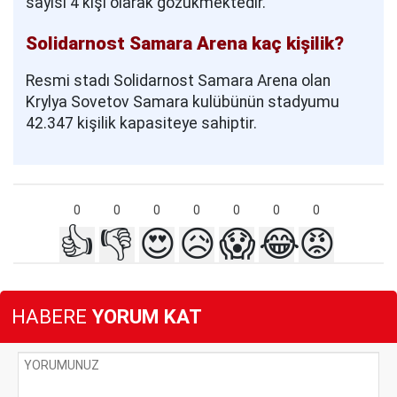
sayısı 4 kişi olarak gözükmektedir.
Solidarnost Samara Arena kaç kişilik?
Resmi stadı Solidarnost Samara Arena olan
Krylya Sovetov Samara kulübünün stadyumu
42.347 kişilik kapasiteye sahiptir.
0
0
0
0
0
0
0
👍
👎
😍
😥
😱
😂
😡
HABERE
YORUM KAT