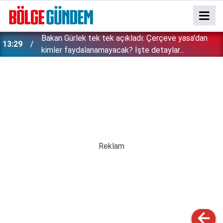
Bakan Gürlek tek tek açıkladı: Çerçeve yasa'dan
13:29
kimler faydalanamayacak? İşte detaylar...