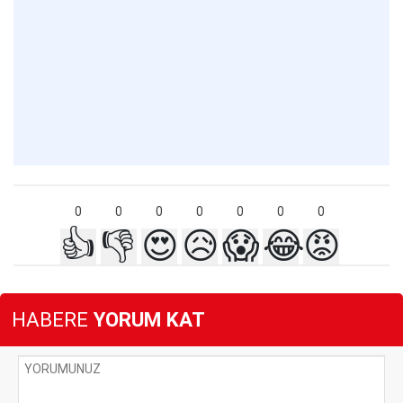
0
0
0
0
0
0
0
👍
👎
😍
😥
😱
😂
😡
HABERE
YORUM KAT