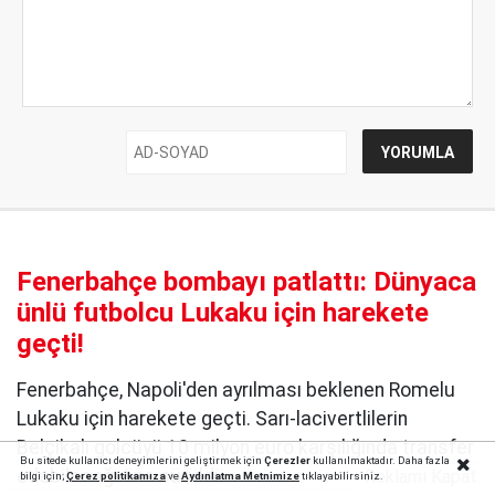
Fenerbahçe bombayı patlattı: Dünyaca
ünlü futbolcu Lukaku için harekete
geçti!
Fenerbahçe, Napoli'den ayrılması beklenen Romelu
Lukaku için harekete geçti. Sarı-lacivertlilerin
Belçikalı golcüyü 10 milyon euro karşılığında transfer
Bu sitede kullanıcı deneyimlerini geliştirmek için
Çerezler
kullanılmaktadır. Daha fazla
edebileceği öne sürüldü.
Reklamı Kapat
bilgi için;
Çerez politika
mıza
ve
Aydınlatma Metnimize
tıklayabilirsiniz.