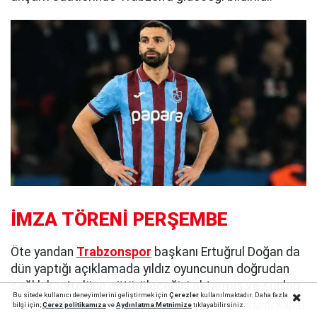
İMZA TÖRENİ PERŞEMBE
Öte yandan
Trabzonspor
başkanı Ertuğrul Doğan da
dün yaptığı açıklamada yıldız oyuncunun doğrudan
sağlık kontrolüne götürüleceğini aktarmış ve şunları
Bu sitede kullanıcı deneyimlerini geliştirmek için
Çerezler
kullanılmaktadır. Daha fazla
kaydetmişti:
Reklamı Kapat
bilgi için;
Çerez politika
mıza
ve
Aydınlatma Metnimize
tıklayabilirsiniz.