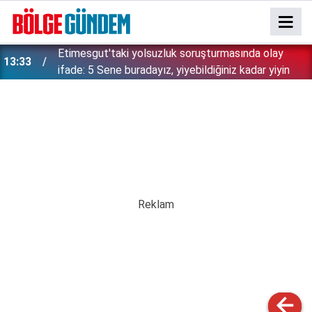
Etimesgut'taki yolsuzluk soruşturmasında olay
13:33
ifade: 5 Sene buradayız, yiyebildiğiniz kadar yiyin