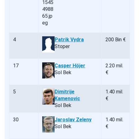
4
Patrik Vydra
200 Bin €
Stoper
17
Casper Höjer
2.20 mil.
Sol Bek
€
5
Dimitrije
1.40 mil.
Kamenovic
€
Sol Bek
30
Jaroslav Zeleny
1.40 mil.
Sol Bek
€