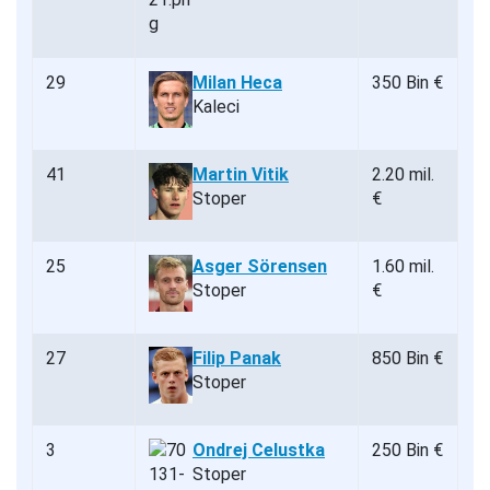
29
Milan Heca
350 Bin €
Kaleci
41
Martin Vitik
2.20 mil.
Stoper
€
25
Asger Sörensen
1.60 mil.
Stoper
€
27
Filip Panak
850 Bin €
Stoper
3
Ondrej Celustka
250 Bin €
Stoper