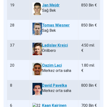
19
Jan Mejdr
850 Bin €
Sağ Bek
28
Tomas Wiesner
850 Bin €
Sağ Bek
37
Ladislav Krejci
4.50 mil.
Önlibero
€
20
Qazim Laçi
1.80 mil.
Merkez orta saha
€
8
David Pavelka
800 Bin €
Merkez orta saha
6
Kaan Kairinen
700 Bin €