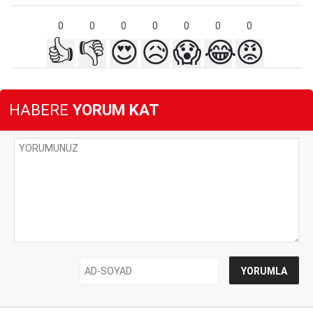
0
0
0
0
0
0
0
👍
👎
😍
😥
😱
😂
😡
HABERE
YORUM KAT