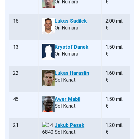
On Numara
€
18
Lukas Sadilek
2.00 mil.
On Numara
€
13
Krystof Danek
1.50 mil.
On Numara
€
22
Lukas Haraslin
1.60 mil.
Sol Kanat
€
45
Awer Mabil
1.50 mil.
Sol Kanat
€
21
Jakub Pesek
1.20 mil.
Sol Kanat
€