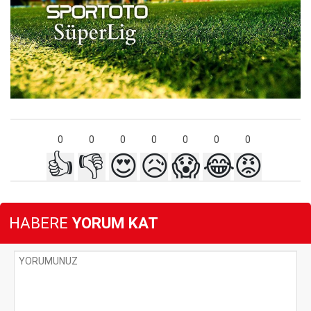
0
0
0
0
0
0
0
👍
👎
😍
😥
😱
😂
😡
HABERE
YORUM KAT