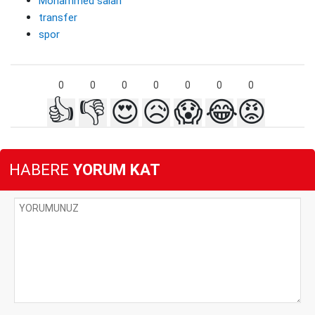
Mohammed salah
transfer
spor
0
0
0
0
0
0
0
👍
👎
😍
😥
😱
😂
😡
HABERE
YORUM KAT