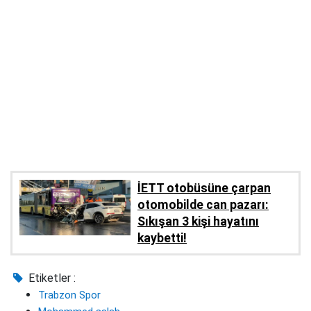
İETT otobüsüne çarpan
otomobilde can pazarı:
Sıkışan 3 kişi hayatını
kaybetti!
Etiketler :
Trabzon Spor