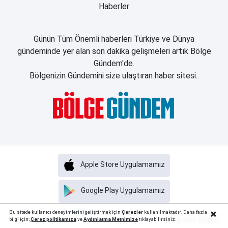
Haberler
Günün Tüm Önemli haberleri Türkiye ve Dünya
gündeminde yer alan son dakika gelişmeleri artık Bölge
Gündem'de.
Bölgenizin Gündemini size ulaştıran haber sitesi..
Apple Store Uygulamamız
Google Play Uygulamamız
Haber Portalı Yazılımı
Bu sitede kullanıcı deneyimlerini geliştirmek için
Çerezler
kullanılmaktadır. Daha fazla
Reklamı Kapat
bilgi için;
Çerez politika
mıza
ve
Aydınlatma Metnimize
tıklayabilirsiniz.