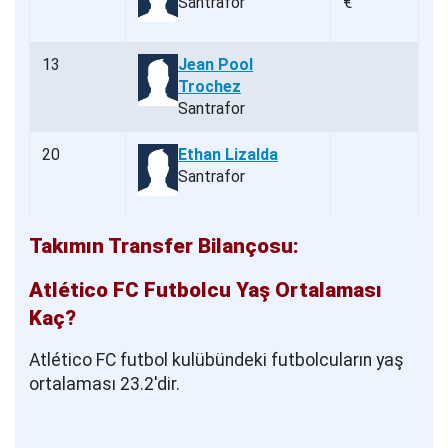
Santrafor
€
13
Jean Pool
Trochez
Santrafor
20
Ethan Lizalda
Santrafor
Takımın Transfer Bilançosu:
Atlético FC Futbolcu Yaş Ortalaması
Kaç?
Atlético FC futbol kulübündeki futbolcuların yaş
ortalaması 23.2'dir.