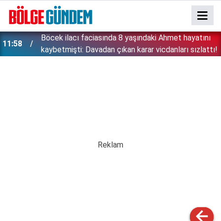
:
Böcek ilacı faciasında 8 yaşındaki Ahmet hayatını
11:58
kaybetmişti: Davadan çıkan karar vicdanları sızlattı!