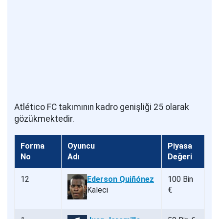
Atlético FC takımının kadro genişliği 25 olarak
gözükmektedir.
Forma
Oyuncu
Piyasa
No
Adı
Değeri
12
Ederson Quiñónez
100 Bin
Kaleci
€