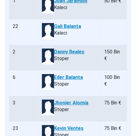
1
Juan Jaramillo
50 Bin €
Kaleci
22
Gali Balanta
Kaleci
2
Danny Reales
150 Bin
Stoper
€
6
Eder Balanta
100 Bin
Stoper
€
3
Jhonier Alomía
75 Bin €
Stoper
23
Kevin Ventes
75 Bin €
Stoper