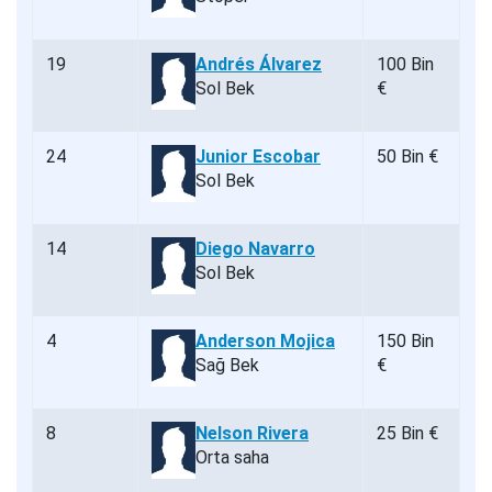
19
Andrés Álvarez
100 Bin
Sol Bek
€
24
Junior Escobar
50 Bin €
Sol Bek
14
Diego Navarro
Sol Bek
4
Anderson Mojica
150 Bin
Sağ Bek
€
8
Nelson Rivera
25 Bin €
Orta saha