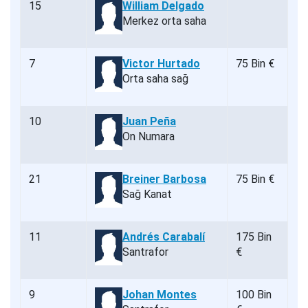
15
William Delgado
Merkez orta saha
7
Victor Hurtado
75 Bin €
Orta saha sağ
10
Juan Peña
On Numara
21
Breiner Barbosa
75 Bin €
Sağ Kanat
11
Andrés Carabalí
175 Bin
Santrafor
€
9
Johan Montes
100 Bin