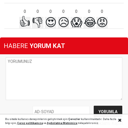
0
0
0
0
0
0
0
👍
👎
😍
😥
😱
😂
😡
HABERE
YORUM KAT
Bu sitede kullanıcı deneyimlerini geliştirmek için
Çerezler
kullanılmaktadır. Daha fazla
Reklamı Kapat
bilgi için;
Çerez politika
mıza
ve
Aydınlatma Metnimize
tıklayabilirsiniz.