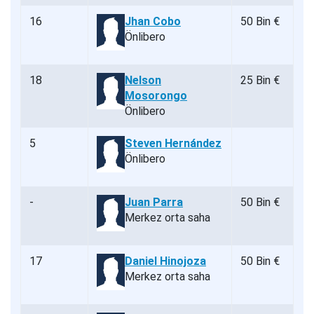
16
Jhan Cobo
50 Bin €
Önlibero
18
Nelson
25 Bin €
Mosorongo
Önlibero
5
Steven Hernández
Önlibero
-
Juan Parra
50 Bin €
Merkez orta saha
17
Daniel Hinojoza
50 Bin €
Merkez orta saha