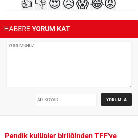
👍
👎
😍
😥
😱
😂
😡
HABERE
YORUM KAT
Pendik kulüpler birliğinden TFF'ye