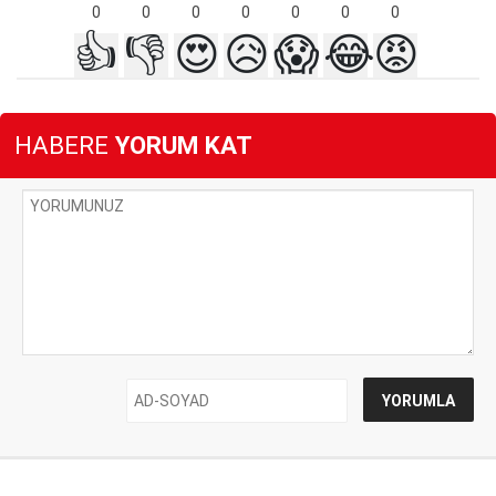
0
0
0
0
0
0
0
👍
👎
😍
😥
😱
😂
😡
HABERE
YORUM KAT