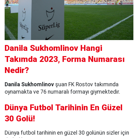
Danila Sukhomlinov Hangi
Takımda 2023, Forma Numarası
Nedir?
Danila Sukhomlinov
şuan FK Rostov takımında
oynamakta ve 76 numaralı formayı giymektedir.
Dünya Futbol Tarihinin En Güzel
30 Golü!
Dünya futbol tarihinin en güzel 30 golünün sizler için