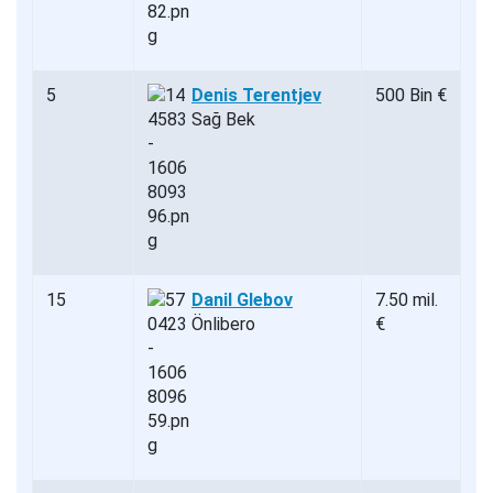
5
Denis Terentjev
500 Bin €
Sağ Bek
15
Danil Glebov
7.50 mil.
Önlibero
€