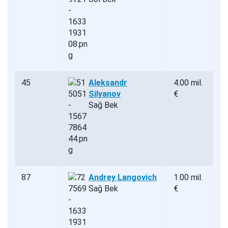
45
Aleksandr
4.00 mil.
Silyanov
€
Sağ Bek
87
Andrey Langovich
1.00 mil.
Sağ Bek
€