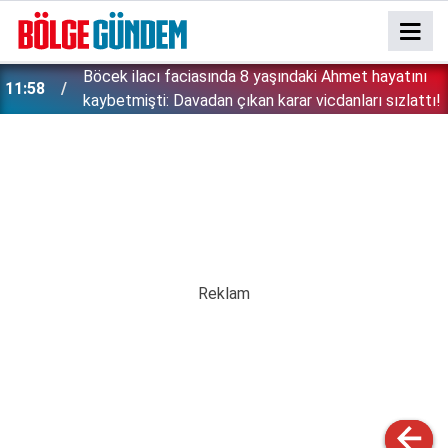
:
Böcek ilacı faciasında 8 yaşındaki Ahmet hayatını
11:58
kaybetmişti: Davadan çıkan karar vicdanları sızlattı!