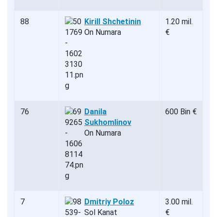
88
Kirill Shchetinin
1.20 mil.
On Numara
€
76
Danila
600 Bin €
Sukhomlinov
On Numara
7
Dmitriy Poloz
3.00 mil.
Sol Kanat
€