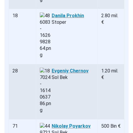
18
Danila Prokhin
2.80 mil.
Stoper
€
28
Evgeniy Chernov
1.20 mil.
Sol Bek
€
71
Nikolay Poyarkov
500 Bin €
Sol Bek