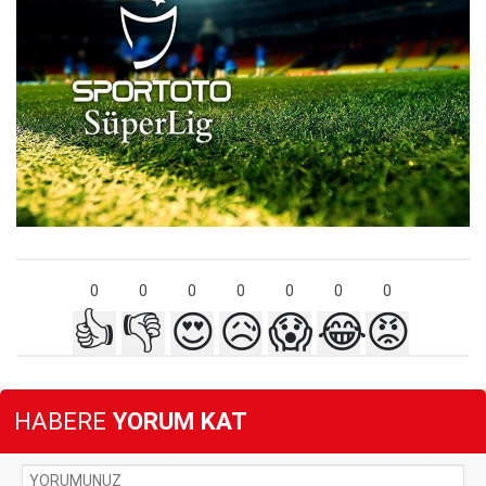
0
0
0
0
0
0
0
👍
👎
😍
😥
😱
😂
😡
HABERE
YORUM KAT