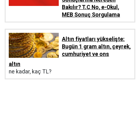
Bakılır? T.C No, e-Okul,
MEB Sonuç Sorgulama
Altın fiyatları yükselişte:
Bugün 1 gram altın, çeyrek,
cumhuriyet ve ons
altın
ne kadar, kaç TL?