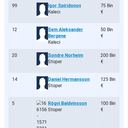
99
Igor Spiridonov
75 Bin
Kaleci
€
12
Sem Aleksander
50 Bin
Bergene
€
Kaleci
20
Sondre Norheim
200 Bin
Stoper
€
14
Daniel Hermansson
125 Bin
Stoper
€
5
Rógvi Baldvinsson
100 Bin
Stoper
€