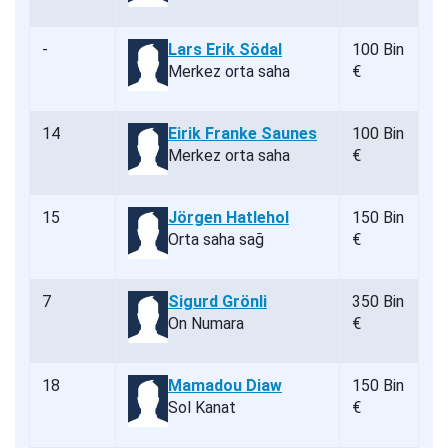
-
Lars Erik Södal
100 Bin
Merkez orta saha
€
14
Eirik Franke Saunes
100 Bin
Merkez orta saha
€
15
Jörgen Hatlehol
150 Bin
Orta saha sağ
€
7
Sigurd Grönli
350 Bin
On Numara
€
18
Mamadou Diaw
150 Bin
Sol Kanat
€