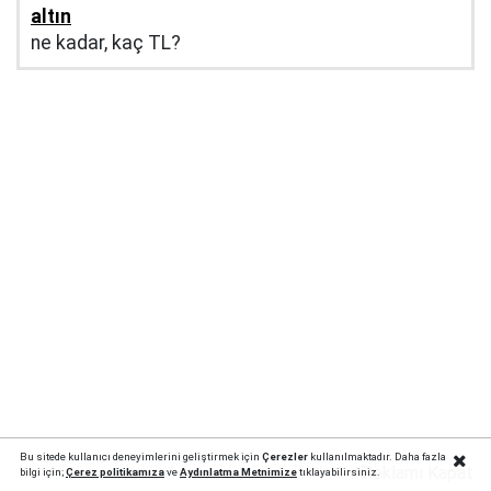
altın
ne kadar, kaç TL?
Bu sitede kullanıcı deneyimlerini geliştirmek için
Çerezler
kullanılmaktadır. Daha fazla
Reklamı Kapat
bilgi için;
Çerez politika
mıza
ve
Aydınlatma Metnimize
tıklayabilirsiniz.