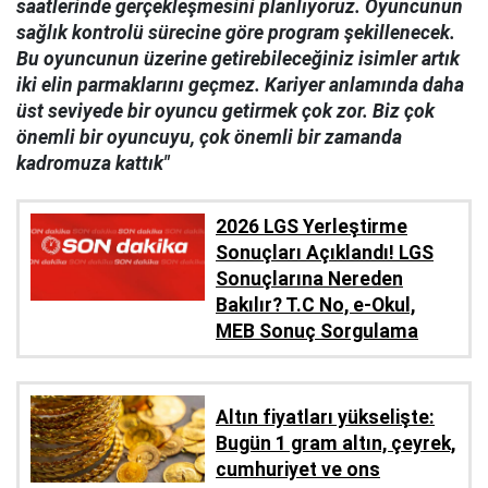
saatlerinde gerçekleşmesini planlıyoruz. Oyuncunun
sağlık kontrolü sürecine göre program şekillenecek.
Bu oyuncunun üzerine getirebileceğiniz isimler artık
iki elin parmaklarını geçmez. Kariyer anlamında daha
üst seviyede bir oyuncu getirmek çok zor. Biz çok
önemli bir oyuncuyu, çok önemli bir zamanda
kadromuza kattık"
2026 LGS Yerleştirme
Sonuçları Açıklandı! LGS
Sonuçlarına Nereden
Bakılır? T.C No, e-Okul,
MEB Sonuç Sorgulama
Altın fiyatları yükselişte:
Bugün 1 gram altın, çeyrek,
cumhuriyet ve ons