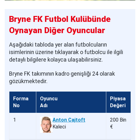
Bryne FK Futbol Kulübünde
Oynayan Diğer Oyuncular
Aşağıdaki tabloda yer alan futbolcuların
isimlerinin üzerine tıklayarak o futbolcu ile ilgili
detaylı bilgilere kolayca ulaşabilirsiniz.
Bryne FK takımının kadro genişliği 24 olarak
gözükmektedir.
Forma
Oyuncu
Piyasa
No
Adı
Değeri
1
Anton Cajtoft
200 Bin
Kaleci
€