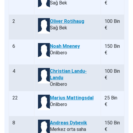
Sağ Bek
€
2
Oliver Rotihaug
100 Bin
Sağ Bek
€
6
Noah Mneney
150 Bin
Önlibero
€
4
Christian Landu-
100 Bin
Landu
€
Önlibero
22
Marius Mattingsdal
25 Bin
Önlibero
€
8
Andreas Dybevik
150 Bin
Merkez orta saha
€