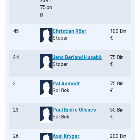
45
Christian Röer
100 Bin
Stoper
€
24
Jens Berland Husebö
75 Bin
Stoper
€
3
Pal Aamodt
75 Bin
Sol Bek
€
23
Paul Endre Ullenes
50 Bin
Sol Bek
€
26
Axel Kryger
200 Bin