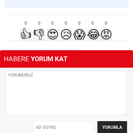
0
0
0
0
0
0
0
👍
👎
😍
😥
😱
😂
😡
HABERE
YORUM KAT