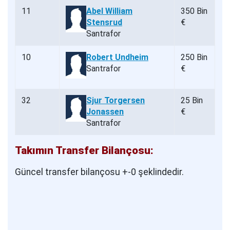
11
Abel William
350 Bin
Stensrud
€
Santrafor
10
Robert Undheim
250 Bin
Santrafor
€
32
Sjur Torgersen
25 Bin
Jonassen
€
Santrafor
Takımın Transfer Bilançosu:
Güncel transfer bilançosu +-0 şeklindedir.