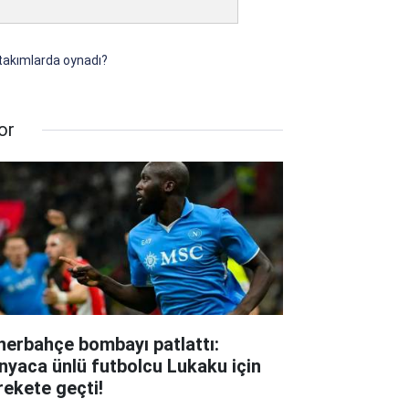
 takımlarda oynadı?
or
nerbahçe bombayı patlattı:
nyaca ünlü futbolcu Lukaku için
rekete geçti!