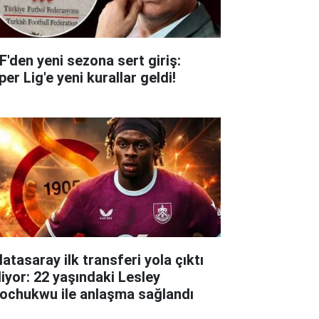
F'den yeni sezona sert giriş:
er Lig'e yeni kurallar geldi!
atasaray ilk transferi yola çıktı
liyor: 22 yaşındaki Lesley
ochukwu ile anlaşma sağlandı