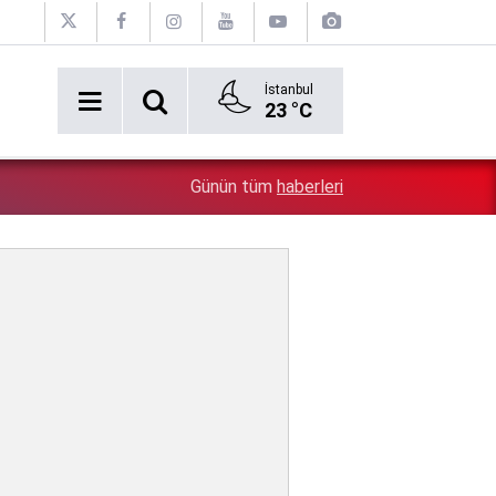
İstanbul
23 °C
5:26
Çin'in gözü doymuyor: Altın rezervleri doldu taştı!
Günün tüm
haberleri