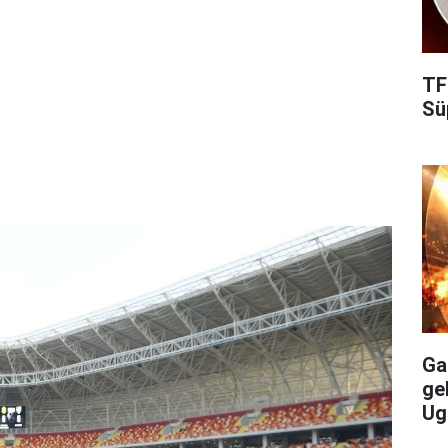
TF
Süp
Gal
ge
Ug