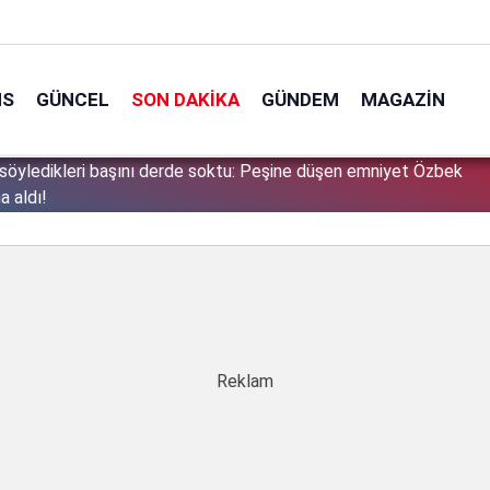
NS
GÜNCEL
SON DAKIKA
GÜNDEM
MAGAZIN
söyledikleri başını derde soktu: Peşine düşen emniyet Özbek
1
a aldı!