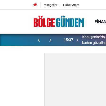
Manşetler
Haber Arşivi
FINA
ünlü futbolcu Lukaku için harekete
Konuşanlar'da 
15:37
kadını gözaltın