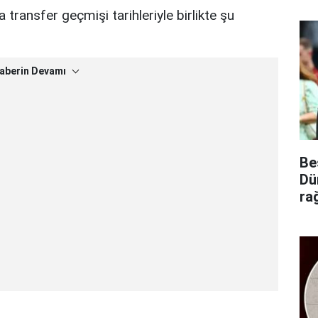
transfer geçmişi tarihleriyle birlikte şu
aberin Devamı
Be
Dü
ra