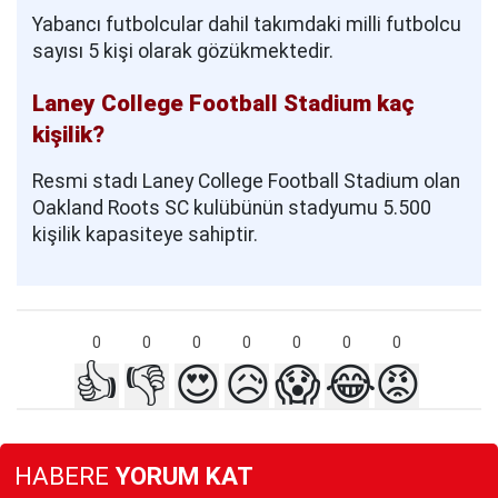
Yabancı futbolcular dahil takımdaki milli futbolcu
sayısı 5 kişi olarak gözükmektedir.
Laney College Football Stadium kaç
kişilik?
Resmi stadı Laney College Football Stadium olan
Oakland Roots SC kulübünün stadyumu 5.500
kişilik kapasiteye sahiptir.
0
0
0
0
0
0
0
👍
👎
😍
😥
😱
😂
😡
HABERE
YORUM KAT