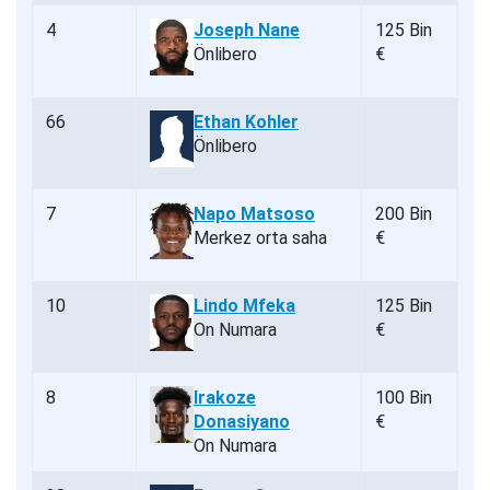
4
Joseph Nane
125 Bin
Önlibero
€
66
Ethan Kohler
Önlibero
7
Napo Matsoso
200 Bin
Merkez orta saha
€
10
Lindo Mfeka
125 Bin
On Numara
€
8
Irakoze
100 Bin
Donasiyano
€
On Numara