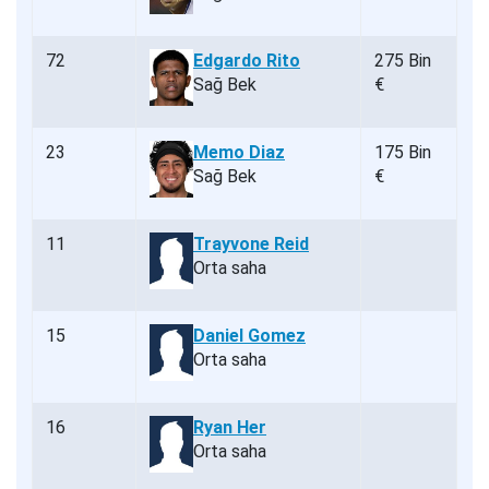
72
Edgardo Rito
275 Bin
Sağ Bek
€
23
Memo Diaz
175 Bin
Sağ Bek
€
11
Trayvone Reid
Orta saha
15
Daniel Gomez
Orta saha
16
Ryan Her
Orta saha