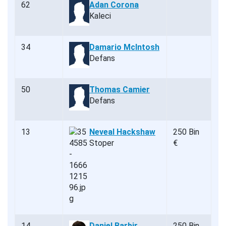
62
Adan Corona
Kaleci
34
Damario McIntosh
Defans
50
Thomas Camier
Defans
13
Neveal Hackshaw
250 Bin
Stoper
€
14
Daniel Barbir
250 Bin