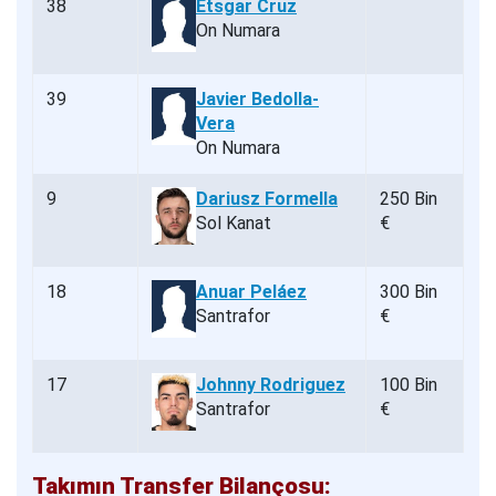
38
Etsgar Cruz
On Numara
39
Javier Bedolla-
Vera
On Numara
9
Dariusz Formella
250 Bin
Sol Kanat
€
18
Anuar Peláez
300 Bin
Santrafor
€
17
Johnny Rodriguez
100 Bin
Santrafor
€
Takımın Transfer Bilançosu: