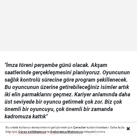
"İmza töreni perşembe günü olacak. Akşam
saatlerinde gerçekleşmesini planlıyoruz. Oyuncunun
sağlık kontrolü sürecine göre program şekillenecek.
Bu oyuncunun üzerine getirebileceğiniz isimler artık
iki elin parmaklarını geçmez. Kariyer anlamında daha
üst seviyede bir oyuncu getirmek çok zor. Biz çok
önemli bir oyuncuyu, çok önemli bir zamanda
kadromuza kattık"
Bu sitede kullanıcı deneyimlerini geliştirmek için
Çerezler
kullanılmaktadır. Daha fazla
Reklamı Kapat
bilgi için;
Çerez politika
mıza
ve
Aydınlatma Metnimize
tıklayabilirsiniz.
2026 LGS Yerleştirme