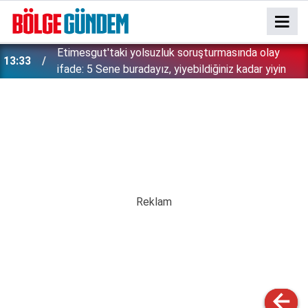
Etimesgut'taki yolsuzluk soruşturmasında olay
13:33
ifade: 5 Sene buradayız, yiyebildiğiniz kadar yiyin
Üsküdar Belediyesi'nde yer yerinden oynadı: 6
12:43
CHP'li AK Parti adayına oy verdi, ortalık karıştı!