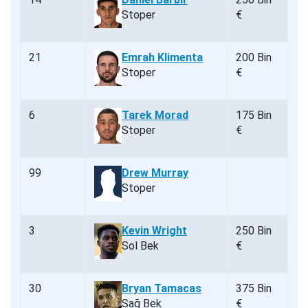
Stoper
€
21
Emrah Klimenta
200 Bin
Stoper
€
6
Tarek Morad
175 Bin
Stoper
€
99
Drew Murray
Stoper
3
Kevin Wright
250 Bin
Sol Bek
€
30
Bryan Tamacas
375 Bin
Sağ Bek
€