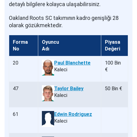
detaylı bilgilere kolayca ulaşabilirsiniz.
Oakland Roots SC takımının kadro genişliği 28
olarak gözükmektedir.
Forma
Oyuncu
Piyasa
No
Adı
Değeri
20
Paul Blanchette
100 Bin
Kaleci
€
47
Taylor Bailey
50 Bin €
Kaleci
61
Edwin Rodriguez
Kaleci