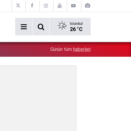
İstanbul
26 °C
2:54
Özgür Özel'e şok! Yüzde 50 ile kazandıkları il, CHP'de k
Günün tüm
haberleri