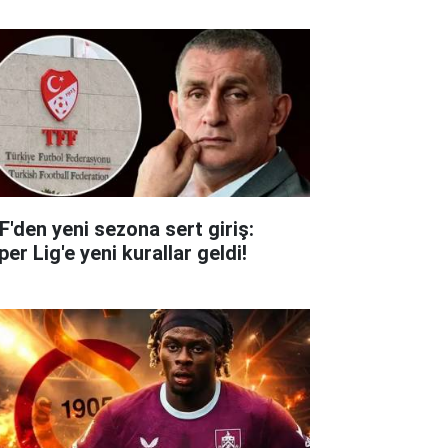
F'den yeni sezona sert giriş:
er Lig'e yeni kurallar geldi!