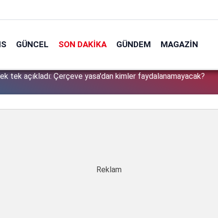
NS
GÜNCEL
SON DAKIKA
GÜNDEM
MAGAZIN
tek tek açıkladı: Çerçeve yasa'dan kimler faydalanamayacak?
1