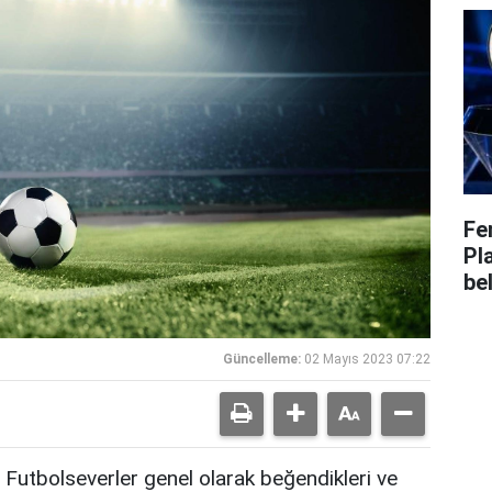
Fe
Pl
bel
Güncelleme:
02 Mayıs 2023 07:22
Futbolseverler genel olarak beğendikleri ve