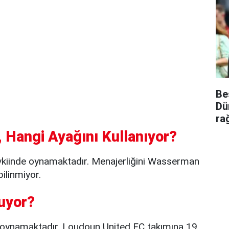
Be
Dü
ra
 Hangi Ayağını Kullanıyor?
vkiinde oynamaktadır. Menajerliğini Wasserman
bilinmiyor.
uyor?
 oynamaktadır. Loudoun United FC takımına 19