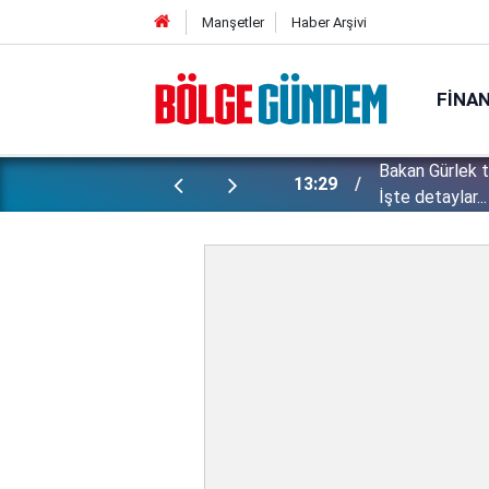
Manşetler
Haber Arşivi
FINA
Bakan Gürlek 
ı yapılan gizli planları deşifre etti!
13:29
İşte detaylar...