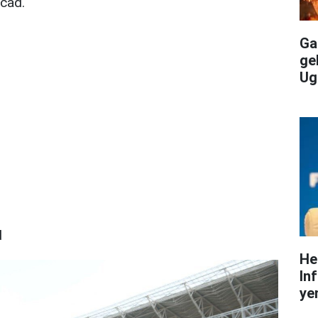
cad.
Gal
ge
Ug
d
He
In
yen