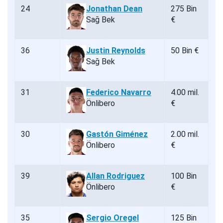
24
Jonathan Dean
275 Bin
Sağ Bek
€
36
Justin Reynolds
50 Bin €
Sağ Bek
31
Federico Navarro
4.00 mil.
Önlibero
€
30
Gastón Giménez
2.00 mil.
Önlibero
€
39
Allan Rodriguez
100 Bin
Önlibero
€
35
Sergio Oregel
125 Bin