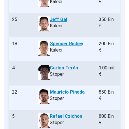
Kaleci
€
25
Jeff Gal
350 Bin
Kaleci
€
18
Spencer Richey
200 Bin
Kaleci
€
4
Carlos Terán
1.00 mil.
Stoper
€
22
Mauricio Pineda
850 Bin
Stoper
€
5
Rafael Czichos
800 Bin
Stoper
€