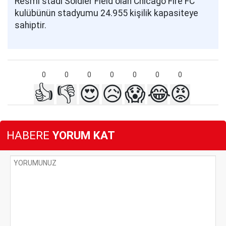
Resmi stadı Soldier Field olan Chicago Fire FC
kulübünün stadyumu 24.955 kişilik kapasiteye
sahiptir.
0
0
0
0
0
0
0
👍
👎
😍
😥
😱
😂
😡
HABERE
YORUM KAT