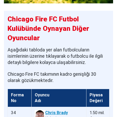
Chicago Fire FC Futbol
Kulübünde Oynayan Diğer
Oyuncular
Aşağıdaki tabloda yer alan futbolcuların
isimlerinin üzerine tıklayarak o futbolcu ile ilgili
detaylı bilgilere kolayca ulaşabilirsiniz.
Chicago Fire FC takımının kadro genişliği 30
olarak gözükmektedir.
Forma
Oyuncu
Piyasa
No
Adı
Değeri
34
Chris Brady
1.50 mil.