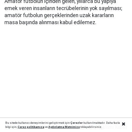
Amatör futbolun içinden gelen, yıllarca bu yapıya
emek veren insanların tecrübelerinin yok sayılması;
amatör futbolun gerçeklerinden uzak kararların
masa başında alınması kabul edilemez.
Bu sitede kullanıcı deneyimlerini geliştirmek için
Çerezler
kullanılmaktadır. Daha fazla
Reklamı Kapat
bilgi için;
Çerez politika
mıza
ve
Aydınlatma Metnimize
tıklayabilirsiniz.