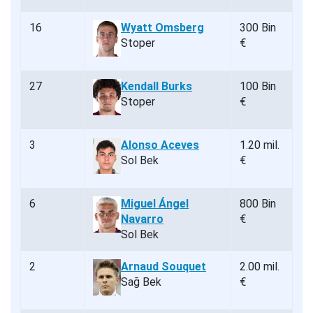
16
Wyatt Omsberg
300 Bin
Stoper
€
27
Kendall Burks
100 Bin
Stoper
€
3
Alonso Aceves
1.20 mil.
Sol Bek
€
6
Miguel Ángel
800 Bin
Navarro
€
Sol Bek
2
Arnaud Souquet
2.00 mil.
Sağ Bek
€