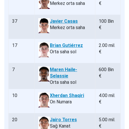
Merkez orta saha
€
37
Javier Casas
100 Bin
Merkez orta saha
€
17
Brian Gutiérrez
2.00 mil.
Orta saha sol
€
7
Maren Haile-
600 Bin
Selassie
€
Orta saha sol
10
Xherdan Shaqiri
4.00 mil.
On Numara
€
20
Jairo Torres
5.00 mil.
Sağ Kanat
€