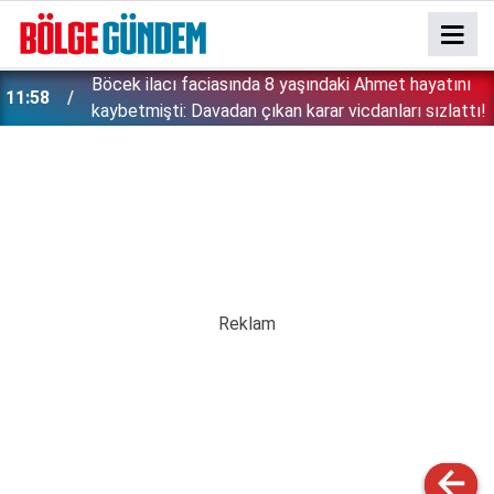
:
Böcek ilacı faciasında 8 yaşındaki Ahmet hayatını
11:58
kaybetmişti: Davadan çıkan karar vicdanları sızlattı!