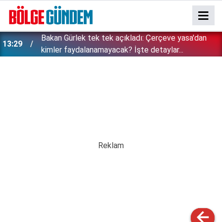
Bakan Gürlek tek tek açıkladı: Çerçeve yasa'dan
13:29
kimler faydalanamayacak? İşte detaylar...