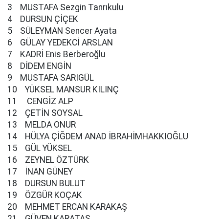
3 MUSTAFA Sezgin Tanrıkulu
4 DURSUN ÇİÇEK
5 SÜLEYMAN Sencer Ayata
6 GÜLAY YEDEKCİ ARSLAN
7 KADRİ Enis Berberoğlu
8 DİDEM ENGİN
9 MUSTAFA SARIGÜL
10 YÜKSEL MANSUR KILINÇ
11 CENGİZ ALP
12 ÇETİN SOYSAL
13 MELDA ONUR
14 HÜLYA ÇİĞDEM ANAD İBRAHİMHAKKIOĞLU
15 GÜL YÜKSEL
16 ZEYNEL ÖZTÜRK
17 İNAN GÜNEY
18 DURSUN BULUT
19 ÖZGÜR KOÇAK
20 MEHMET ERCAN KARAKAŞ
21 GÜVEN KARATAŞ