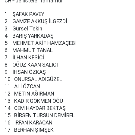
CHP’de listeler tamamdı.
1 ŞAFAK PAVEY
2 GAMZE AKKUŞ İLGEZDİ
3 Gürsel Tekin
4 BARIŞ YARKADAŞ
5 MEHMET AKİF HAMZAÇEBİ
6 MAHMUT TANAL
7 İLHAN KESİCİ
8 OĞUZ KAAN SALICI
9 İHSAN ÖZKAŞ
10 ONURSAL ADIGÜZEL
11 ALİ ÖZCAN
12 METİN AĞIRMAN
13 KADİR GÖKMEN ÖĞÜ
14 CEM HAYDAR BEKTAŞ
15 BİRSEN TURSUN DEMİREL
16 İRFAN KARACAN
17 BERHAN ŞİMŞEK