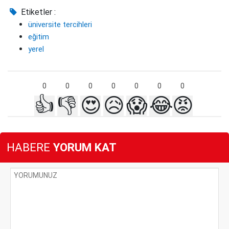
Etiketler :
üniversite tercihleri
eğitim
yerel
0
0
0
0
0
0
0
👍
👎
😍
😥
😱
😂
😡
HABERE
YORUM KAT