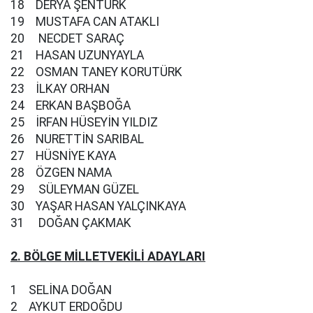
18 DERYA ŞENTÜRK
19 MUSTAFA CAN ATAKLI
20 NECDET SARAÇ
21 HASAN UZUNYAYLA
22 OSMAN TANEY KORUTÜRK
23 İLKAY ORHAN
24 ERKAN BAŞBOĞA
25 İRFAN HÜSEYİN YILDIZ
26 NURETTİN SARIBAL
27 HÜSNİYE KAYA
28 ÖZGEN NAMA
29 SÜLEYMAN GÜZEL
30 YAŞAR HASAN YALÇINKAYA
31 DOĞAN ÇAKMAK
2. BÖLGE MİLLETVEKİLİ ADAYLARI
1 SELİNA DOĞAN
2 AYKUT ERDOĞDU