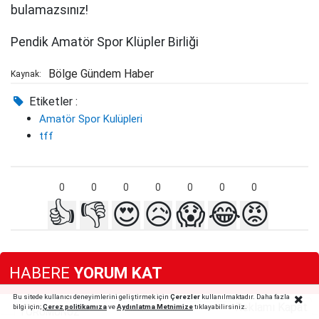
bulamazsınız!
Pendik Amatör Spor Klüpler Birliği
Bölge Gündem Haber
Kaynak:
Etiketler :
Amatör Spor Kulüpleri
tff
0
0
0
0
0
0
0
👍
👎
😍
😥
😱
😂
😡
HABERE
YORUM KAT
Bu sitede kullanıcı deneyimlerini geliştirmek için
Çerezler
kullanılmaktadır. Daha fazla
Reklamı Kapat
bilgi için;
Çerez politika
mıza
ve
Aydınlatma Metnimize
tıklayabilirsiniz.