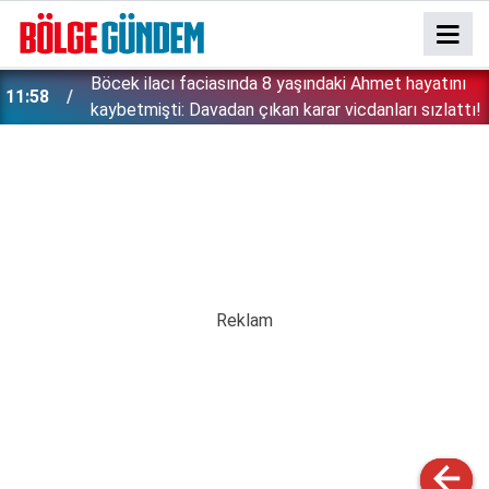
:
Böcek ilacı faciasında 8 yaşındaki Ahmet hayatını
11:58
kaybetmişti: Davadan çıkan karar vicdanları sızlattı!