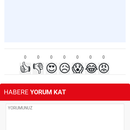
0
0
0
0
0
0
0
👍
👎
😍
😥
😱
😂
😡
HABERE
YORUM KAT