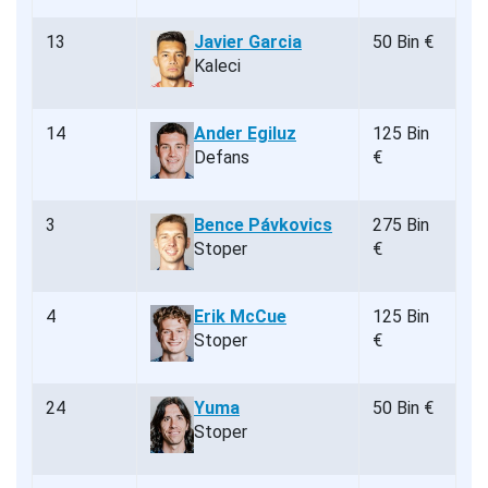
13
Javier Garcia
50 Bin €
Kaleci
14
Ander Egiluz
125 Bin
Defans
€
3
Bence Pávkovics
275 Bin
Stoper
€
4
Erik McCue
125 Bin
Stoper
€
24
Yuma
50 Bin €
Stoper