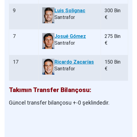
9
Luis Solignac
300 Bin
Santrafor
€
7
Josué Gómez
275 Bin
Santrafor
€
17
Ricardo Zacarías
150 Bin
Santrafor
€
Takımın Transfer Bilançosu:
Güncel transfer bilançosu +-0 şeklindedir.