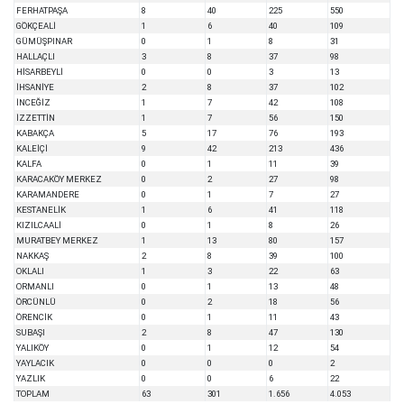
FERHATPAŞA
8
40
225
550
GÖKÇEALİ
1
6
40
109
GÜMÜŞPINAR
0
1
8
31
HALLAÇLI
3
8
37
98
HİSARBEYLİ
0
0
3
13
İHSANİYE
2
8
37
102
İNCEĞİZ
1
7
42
108
İZZETTİN
1
7
56
150
KABAKÇA
5
17
76
193
KALEİÇİ
9
42
213
436
KALFA
0
1
11
39
KARACAKÖY MERKEZ
0
2
27
98
KARAMANDERE
0
1
7
27
KESTANELİK
1
6
41
118
KIZILCAALİ
0
1
8
26
MURATBEY MERKEZ
1
13
80
157
NAKKAŞ
2
8
39
100
OKLALI
1
3
22
63
ORMANLI
0
1
13
48
ÖRCÜNLÜ
0
2
18
56
ÖRENCİK
0
1
11
43
SUBAŞI
2
8
47
130
YALIKÖY
0
1
12
54
YAYLACIK
0
0
0
2
YAZLIK
0
0
6
22
TOPLAM
63
301
1.656
4.053