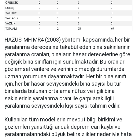
ÖRENCİK
0
0
0
0
SUBAŞI
0
0
0
0
YALIKÖY
0
0
0
0
YAYLACIK
0
0
0
0
YAZLIK
0
0
0
0
TOPLAM
4
2
25
67
HAZUS-MH MR4 (2003) yöntemi kapsamında, her bir
yaralanma derecesine tekabül eden bina sakinlerinin
yaralanma oranları, binaların hasar derecelerine göre
değişik bina sınıfları için sunulmaktadır. Bu oranlar
gözlemsel verilere ve verinin olmadığı durumlarda
uzman yorumuna dayanmaktadır. Her bir bina sınıfı
için, her bir hasar seviyesindeki bina sayısı bu tür
binalarda bulunan ortalama nüfus ve ilgili bina
sakinlerinin yaralanma oranı ile çarpılarak ilgili
yaralanma seviyesindeki kişi sayısı tahmin edilir.
Kullanılan tüm modellerin mevcut bilgi birikimi ve
gözlemleri yansıttığı ancak deprem can kaybı ve
yaralanmalarındaki büyük belirsizlikler nedeniyle hata