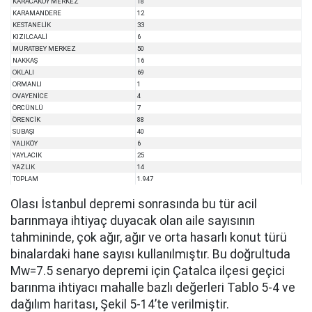
KARACAKÖY MERKEZ
18
KARAMANDERE
12
KESTANELİK
33
KIZILCAALİ
6
MURATBEY MERKEZ
50
NAKKAŞ
16
OKLALI
69
ORMANLI
1
OVAYENİCE
4
ÖRCÜNLÜ
7
ÖRENCİK
88
SUBAŞI
40
YALIKÖY
6
YAYLACIK
25
YAZLIK
14
TOPLAM
1.947
Olası İstanbul depremi sonrasında bu tür acil
barınmaya ihtiyaç duyacak olan aile sayısının
tahmininde, çok ağır, ağır ve orta hasarlı konut türü
binalardaki hane sayısı kullanılmıştır. Bu doğrultuda
Mw=7.5 senaryo depremi için Çatalca ilçesi geçici
barınma ihtiyacı mahalle bazlı değerleri Tablo 5-4 ve
dağılım haritası, Şekil 5-14’te verilmiştir.