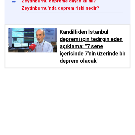
Zeytinburnu depreme dayanıklı mı?
Zeytinburnu'nda deprem riski nedir?
Kandilli'den İstanbul
depremi için tedirgin eden
açıklama: "7 sene
içerisinde 7'nin üzerinde bir
deprem olacak"