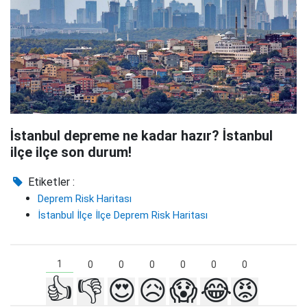
İstanbul depreme ne kadar hazır? İstanbul
ilçe ilçe son durum!
Etiketler :
Deprem Risk Haritası
İstanbul İlçe İlçe Deprem Risk Haritası
1
0
0
0
0
0
0
👍
👎
😍
😥
😱
😂
😡