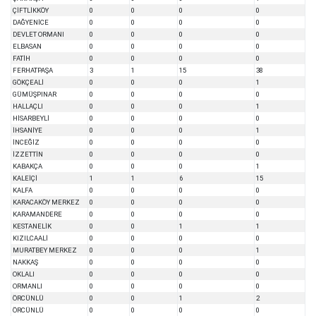
ÇİFTLİKKÖY
0
0
0
0
DAĞYENİCE
0
0
0
0
DEVLET ORMANI
0
0
0
0
ELBASAN
0
0
0
0
FATİH
0
0
0
0
FERHATPAŞA
3
1
15
38
GÖKÇEALİ
0
0
0
1
GÜMÜŞPINAR
0
0
0
0
HALLAÇLI
0
0
0
1
HİSARBEYLİ
0
0
0
0
İHSANİYE
0
0
0
1
İNCEĞİZ
0
0
0
0
İZZETTİN
0
0
0
0
KABAKÇA
0
0
0
1
KALEİÇİ
1
1
6
15
KALFA
0
0
0
0
KARACAKÖY MERKEZ
0
0
0
0
KARAMANDERE
0
0
0
0
KESTANELİK
0
0
1
1
KIZILCAALİ
0
0
0
0
MURATBEY MERKEZ
0
0
0
1
NAKKAŞ
0
0
0
0
OKLALI
0
0
0
0
ORMANLI
0
0
0
0
ÖRCÜNLÜ
0
0
1
2
ÖRCÜNLÜ
0
0
0
0