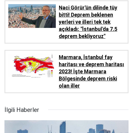
Naci Görür'ün dilinde tüy
bitti! Deprem beklenen
yerleri ve illeri tek tek
açıkladı: "İstanbul'da 7.5
deprem bekliyoruz"
Marmara, İstanbul fay
haritası ve deprem haritası
2023! İşte Marmara
Bölgesinde deprem riski
olan iller
İlgili Haberler