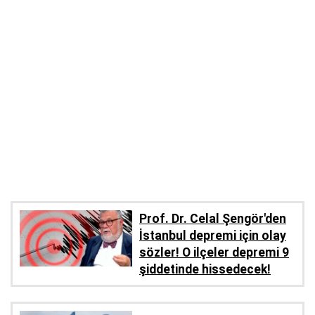
Prof. Dr. Celal Şengör'den
İstanbul depremi için olay
sözler! O ilçeler depremi 9
şiddetinde hissedecek!