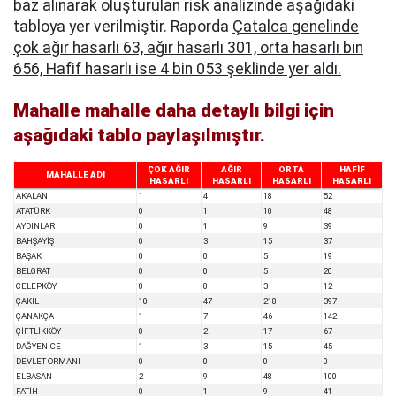
baz alınarak oluşturulan risk analizinde aşağıdaki
tabloya yer verilmiştir. Raporda
Çatalca genelinde
çok ağır hasarlı 63, ağır hasarlı 301, orta hasarlı bin
656, Hafif hasarlı ise 4 bin 053 şeklinde yer aldı.
Mahalle mahalle daha detaylı bilgi için
aşağıdaki tablo paylaşılmıştır.
ÇOK AĞIR
AĞIR
ORTA
HAFİF
MAHALLE ADI
HASARLI
HASARLI
HASARLI
HASARLI
AKALAN
1
4
18
52
ATATÜRK
0
1
10
48
AYDINLAR
0
1
9
39
BAHŞAYİŞ
0
3
15
37
BAŞAK
0
0
5
19
BELGRAT
0
0
5
20
CELEPKÖY
0
0
3
12
ÇAKIL
10
47
218
397
ÇANAKÇA
1
7
46
142
ÇİFTLİKKÖY
0
2
17
67
DAĞYENİCE
1
3
15
45
DEVLET ORMANI
0
0
0
0
ELBASAN
2
9
48
100
FATİH
0
1
9
41