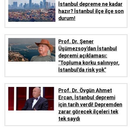
İstanbul depreme ne kadar
hazır? İstanbul ilçe ilçe son
durum!
Prof. Dr. Şener
Üşümezsoy'dan İstanbul
depremi açıklaması:
"Topluma korku salınıyor,
İstanbul'da risk yok"
Prof. Dr. Övgün Ahmet
Ercan, İstanbul depremi
için tarih verdi! Depremden
zarar görecek ilçeleri tek
tek saydı