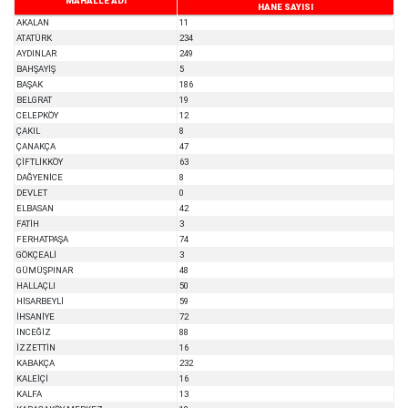
MAHALLE ADI
HANE SAYISI
AKALAN
11
ATATÜRK
234
AYDINLAR
249
BAHŞAYİŞ
5
BAŞAK
186
BELGRAT
19
CELEPKÖY
12
ÇAKIL
8
ÇANAKÇA
47
ÇİFTLİKKÖY
63
DAĞYENİCE
8
DEVLET
0
ELBASAN
42
FATİH
3
FERHATPAŞA
74
GÖKÇEALİ
3
GÜMÜŞPINAR
48
HALLAÇLI
50
HİSARBEYLİ
59
İHSANİYE
72
İNCEĞİZ
88
İZZETTİN
16
KABAKÇA
232
KALEİÇİ
16
KALFA
13