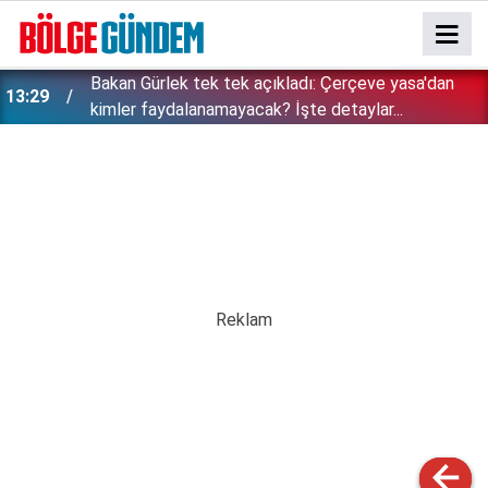
Bakan Gürlek tek tek açıkladı: Çerçeve yasa'dan
13:29
kimler faydalanamayacak? İşte detaylar...