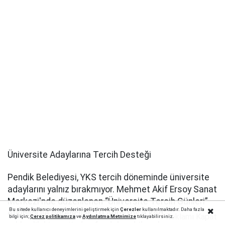
Üniversite Adaylarına Tercih Desteği
Pendik Belediyesi, YKS tercih döneminde üniversite
adaylarını yalnız bırakmıyor. Mehmet Akif Ersoy Sanat
Merkezi'nde düzenlenen “Üniversite Tercih Günleri”
Bu sitede kullanıcı deneyimlerini geliştirmek için
Çerezler
kullanılmaktadır. Daha fazla
etkinliği ile öğrenciler, 10 Ağustos’a kadar ücretsiz
Reklamı Kapat
bilgi için;
Çerez politika
mıza
ve
Aydınlatma Metnimize
tıklayabilirsiniz.