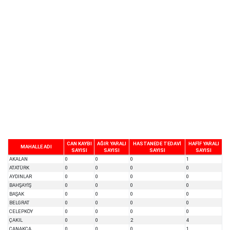
CAN KAYBI
AĞIR YARALI
HASTANEDE TEDAVİ
HAFİF YARALI
MAHALLE ADI
SAYISI
SAYISI
SAYISI
SAYISI
AKALAN
0
0
0
1
ATATÜRK
0
0
0
0
AYDINLAR
0
0
0
0
BAHŞAYİŞ
0
0
0
0
BAŞAK
0
0
0
0
BELGRAT
0
0
0
0
CELEPKÖY
0
0
0
0
ÇAKIL
0
0
2
4
ÇANAKÇA
0
0
0
1