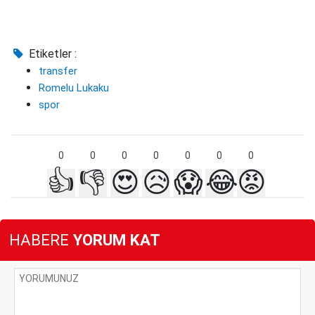
Etiketler :
transfer
Romelu Lukaku
spor
0
0
0
0
0
0
0
👍
👎
😍
😥
😱
😂
😡
HABERE
YORUM KAT