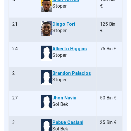
Stoper
€
21
Diego Fori
125 Bin
Stoper
€
24
Alberto Higgins
75 Bin €
Stoper
2
Brandon Palacios
Stoper
27
Jhon Navia
50 Bin €
Sol Bek
3
Pabue Casiani
25 Bin €
Sol Bek