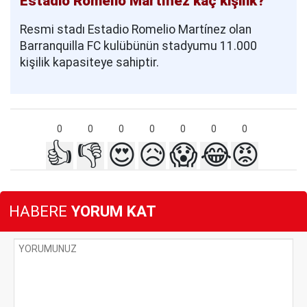
Estadio Romelio Martínez kaç kişilik?
Resmi stadı Estadio Romelio Martínez olan
Barranquilla FC kulübünün stadyumu 11.000
kişilik kapasiteye sahiptir.
0
0
0
0
0
0
0
👍
👎
😍
😥
😱
😂
😡
HABERE
YORUM KAT