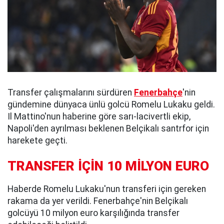
Transfer çalışmalarını sürdüren
Fenerbahçe
'nin
gündemine dünyaca ünlü golcü Romelu Lukaku geldi.
Il Mattino'nun haberine göre sarı-lacivertli ekip,
Napoli'den ayrılması beklenen Belçikalı santrfor için
harekete geçti.
TRANSFER İÇİN 10 MİLYON EURO
Haberde Romelu Lukaku'nun transferi için gereken
rakama da yer verildi. Fenerbahçe'nin Belçikalı
golcüyü 10 milyon euro karşılığında transfer