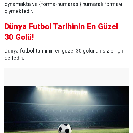
oynamakta ve {forma-numarası} numaralı formayı
giymektedir.
Dünya Futbol Tarihinin En Güzel
30 Golü!
Dünya futbol tarihinin en güzel 30 golünün sizler için
derledik.