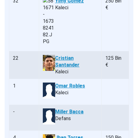
32
Yimy Gómez
250 Bin
Kaleci
€
22
Cristian
125 Bin
Santander
€
Kaleci
1
Omar Robles
Kaleci
-
Miller Bacca
Defans
4
Jhan Torres
150 Bin