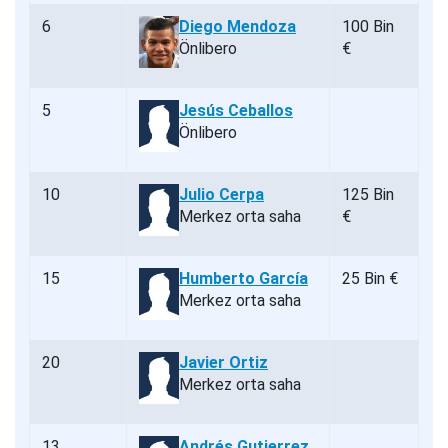
6
Diego Mendoza
100 Bin
Önlibero
€
5
Jesús Ceballos
Önlibero
10
Julio Cerpa
125 Bin
Merkez orta saha
€
15
Humberto García
25 Bin €
Merkez orta saha
20
Javier Ortiz
Merkez orta saha
13
Andrés Gutierrez