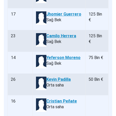
17
Jhomier Guerrero
125 Bin
Sağ Bek
€
23
Camilo Herrera
125 Bin
Sağ Bek
€
14
Yeferson Moreno
75 Bin €
Sağ Bek
26
Kevin Padilla
50 Bin €
Orta saha
16
Cristian Peñate
Orta saha