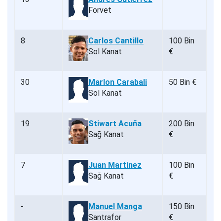
Forvet
8
Carlos Cantillo
100 Bin
Sol Kanat
€
30
Marlon Carabali
50 Bin €
Sol Kanat
19
Stiwart Acuña
200 Bin
Sağ Kanat
€
7
Juan Martinez
100 Bin
Sağ Kanat
€
-
Manuel Manga
150 Bin
Santrafor
€