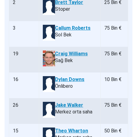
2
Brett Taylor
25 Bin €
Stoper
3
Callum Roberts
75 Bin €
Sol Bek
19
Craig Williams
75 Bin €
Sağ Bek
16
Dylan Downs
10 Bin €
Önlibero
26
Jake Walker
75 Bin €
Merkez orta saha
15
Theo Wharton
50 Bin €