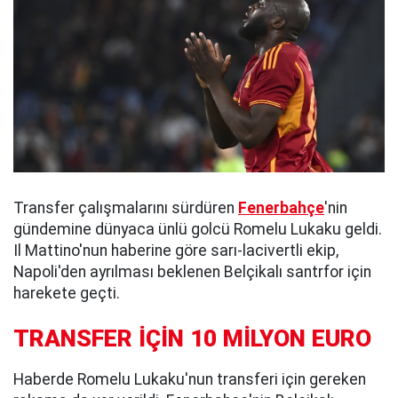
Transfer çalışmalarını sürdüren
Fenerbahçe
'nin
gündemine dünyaca ünlü golcü Romelu Lukaku geldi.
Il Mattino'nun haberine göre sarı-lacivertli ekip,
Napoli'den ayrılması beklenen Belçikalı santrfor için
harekete geçti.
TRANSFER İÇİN 10 MİLYON EURO
Haberde Romelu Lukaku'nun transferi için gereken