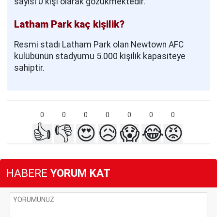
sayısı 0 kişi olarak gözükmektedir.
Latham Park kaç kişilik?
Resmi stadı Latham Park olan Newtown AFC
kulübünün stadyumu 5.000 kişilik kapasiteye
sahiptir.
0
0
0
0
0
0
0
👍
👎
😍
😥
😱
😂
😡
HABERE
YORUM KAT