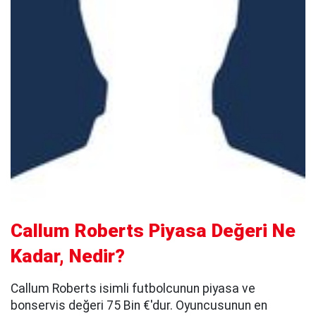
Callum Roberts Piyasa Değeri Ne
Kadar, Nedir?
Callum Roberts isimli futbolcunun piyasa ve
bonservis değeri 75 Bin €'dur. Oyuncusunun en