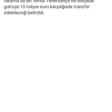
rakama da yer verildi. Fenerbahçe'nin Belçikalı
golcüyü 10 milyon euro karşılığında transfer
edebileceği belirtildi.