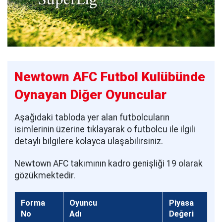
Newtown AFC Futbol Kulübünde
Oynayan Diğer Oyuncular
Aşağıdaki tabloda yer alan futbolcuların
isimlerinin üzerine tıklayarak o futbolcu ile ilgili
detaylı bilgilere kolayca ulaşabilirsiniz.
Newtown AFC takımının kadro genişliği 19 olarak
gözükmektedir.
Forma
Oyuncu
Piyasa
No
Adı
Değeri