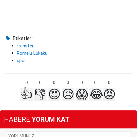
Etiketler :
transfer
Romelu Lukaku
spor
0
0
0
0
0
0
0
👍
👎
😍
😥
😱
😂
😡
HABERE
YORUM KAT