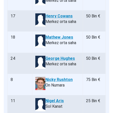
Merkez orta saha
17
Henry Cowans
50 Bin €
Merkez orta saha
18
Mathew Jones
50 Bin €
Merkez orta saha
24
George Hughes
50 Bin €
Merkez orta saha
8
Nicky Rushton
75 Bin €
On Numara
11
Nigel Aris
25 Bin €
Sol Kanat