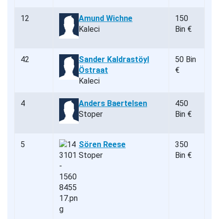
12
Amund Wichne
150
Kaleci
Bin €
42
Sander Kaldrastöyl
50 Bin
Östraat
€
Kaleci
4
Anders Baertelsen
450
Stoper
Bin €
5
Sören Reese
350
Stoper
Bin €