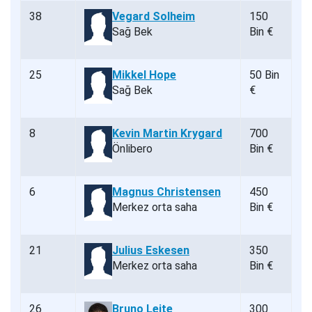
38
Vegard Solheim
150
Sağ Bek
Bin €
25
Mikkel Hope
50 Bin
Sağ Bek
€
8
Kevin Martin Krygard
700
Önlibero
Bin €
6
Magnus Christensen
450
Merkez orta saha
Bin €
21
Julius Eskesen
350
Merkez orta saha
Bin €
26
Bruno Leite
300