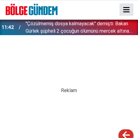
''Çözülmemiş dosya kalmayacak'' demişti: Bakan
11:42
!
Gürlek şüpheli 2 çocuğun ölümünü mercek altına
aldı!