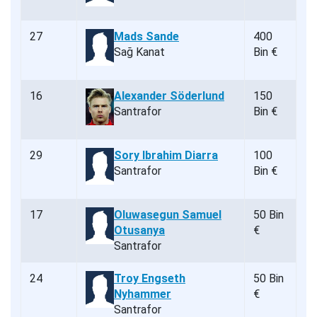
27
Mads Sande
400
Sağ Kanat
Bin €
16
Alexander Söderlund
150
Santrafor
Bin €
29
Sory Ibrahim Diarra
100
Santrafor
Bin €
17
Oluwasegun Samuel
50 Bin
Otusanya
€
Santrafor
24
Troy Engseth
50 Bin
Nyhammer
€
Santrafor