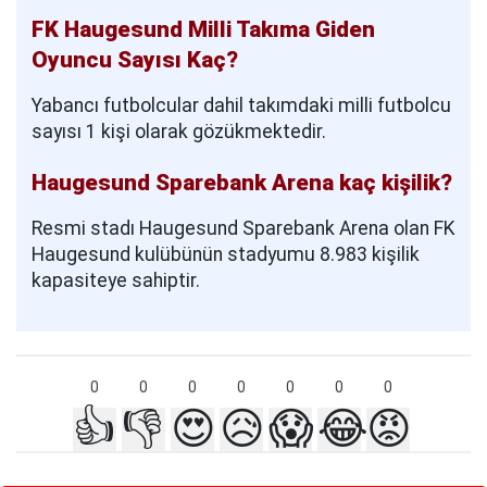
FK Haugesund Milli Takıma Giden
Oyuncu Sayısı Kaç?
Yabancı futbolcular dahil takımdaki milli futbolcu
sayısı 1 kişi olarak gözükmektedir.
Haugesund Sparebank Arena kaç kişilik?
Resmi stadı Haugesund Sparebank Arena olan FK
Haugesund kulübünün stadyumu 8.983 kişilik
kapasiteye sahiptir.
0
0
0
0
0
0
0
👍
👎
😍
😥
😱
😂
😡