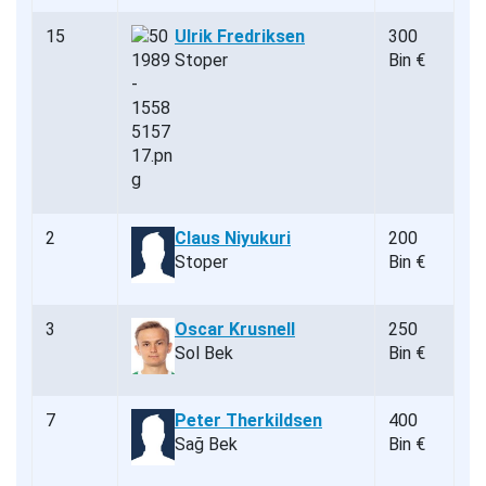
15
Ulrik Fredriksen
300
Stoper
Bin €
2
Claus Niyukuri
200
Stoper
Bin €
3
Oscar Krusnell
250
Sol Bek
Bin €
7
Peter Therkildsen
400
Sağ Bek
Bin €