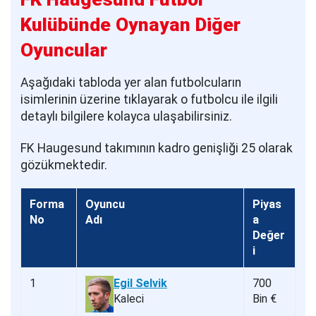
Kulübünde Oynayan Diğer
Oyuncular
Aşağıdaki tabloda yer alan futbolcuların
isimlerinin üzerine tıklayarak o futbolcu ile ilgili
detaylı bilgilere kolayca ulaşabilirsiniz.
FK Haugesund takımının kadro genişliği 25 olarak
gözükmektedir.
Forma
Oyuncu
Piyas
No
Adı
a
Değer
i
1
Egil Selvik
700
Kaleci
Bin €