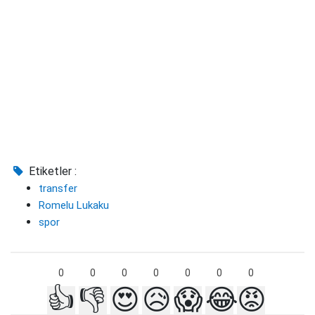
Etiketler :
transfer
Romelu Lukaku
spor
0
0
0
0
0
0
0
👍
👎
😍
😥
😱
😂
😡