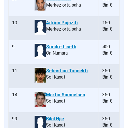
Merkez orta saha
Bin €
10
Adrion Pajaziti
150
Merkez orta saha
Bin €
9
Sondre Liseth
400
On Numara
Bin €
11
Sebastian Tounekti
350
Sol Kanat
Bin €
14
Martin Samuelsen
350
Sol Kanat
Bin €
99
Bilal Njie
350
Sol Kanat
Bin €