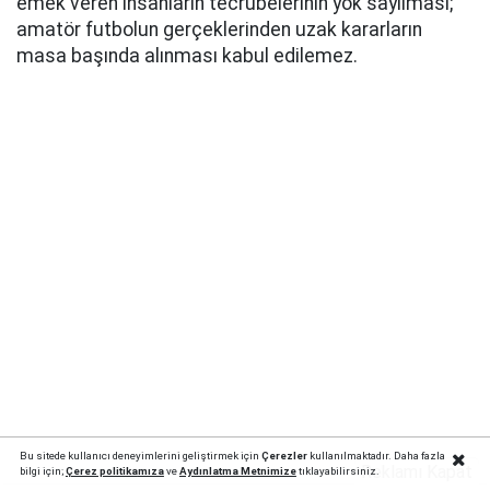
emek veren insanların tecrübelerinin yok sayılması;
amatör futbolun gerçeklerinden uzak kararların
masa başında alınması kabul edilemez.
Bu sitede kullanıcı deneyimlerini geliştirmek için
Çerezler
kullanılmaktadır. Daha fazla
Reklamı Kapat
bilgi için;
Çerez politika
mıza
ve
Aydınlatma Metnimize
tıklayabilirsiniz.