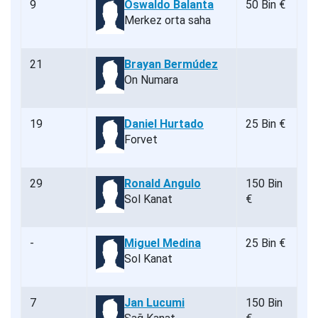
9
Oswaldo Balanta
50 Bin €
Merkez orta saha
21
Brayan Bermúdez
On Numara
19
Daniel Hurtado
25 Bin €
Forvet
29
Ronald Angulo
150 Bin
Sol Kanat
€
-
Miguel Medina
25 Bin €
Sol Kanat
7
Jan Lucumi
150 Bin