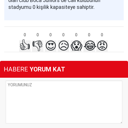
olan Club Boca Juniors de Cali kulübünün
stadyumu 0 kişilik kapasiteye sahiptir.
0
0
0
0
0
0
0
👍
👎
😍
😥
😱
😂
😡
HABERE
YORUM KAT