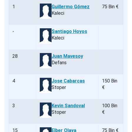
1
Guillermo Gómez
75 Bin €
Kaleci
-
Santiago Hoyos
Kaleci
28
Juan Mavesoy
Defans
4
Jose Cabarcas
150 Bin
Stoper
€
3
Kevin Sandoval
100 Bin
Stoper
€
15
Elber Olaya
75 Bin €