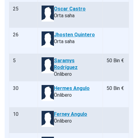
25
Oscar Castro
Orta saha
26
Jhosten Quintero
Orta saha
5
Saramys
50 Bin €
Rodríguez
Önlibero
30
Hermes Angulo
50 Bin €
Önlibero
10
Ferney Angulo
Önlibero