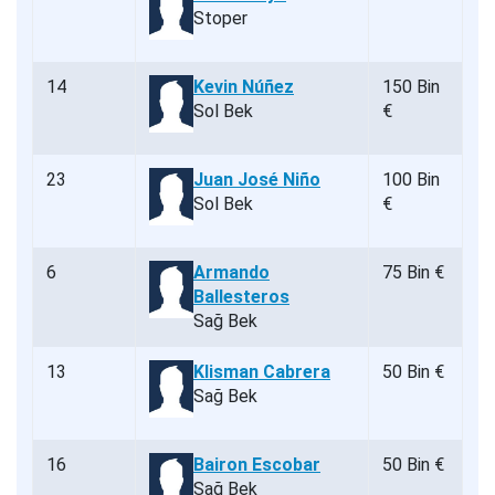
Stoper
14
Kevin Núñez
150 Bin
Sol Bek
€
23
Juan José Niño
100 Bin
Sol Bek
€
6
Armando
75 Bin €
Ballesteros
Sağ Bek
13
Klisman Cabrera
50 Bin €
Sağ Bek
16
Bairon Escobar
50 Bin €
Sağ Bek