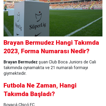
Brayan Bermudez Hangi Takımda
2023, Forma Numarası Nedir?
Brayan Bermudez
şuan Club Boca Juniors de Cali
takımında oynamakta ve 21 numaralı formayı
giymektedir.
Futbola Ne Zaman, Hangi
Takımda Başladı?
Boyacá Chicó FC