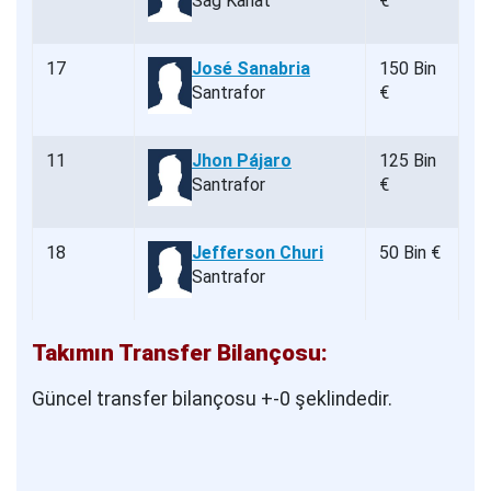
Sağ Kanat
€
17
José Sanabria
150 Bin
Santrafor
€
11
Jhon Pájaro
125 Bin
Santrafor
€
18
Jefferson Churi
50 Bin €
Santrafor
Takımın Transfer Bilançosu:
Güncel transfer bilançosu +-0 şeklindedir.