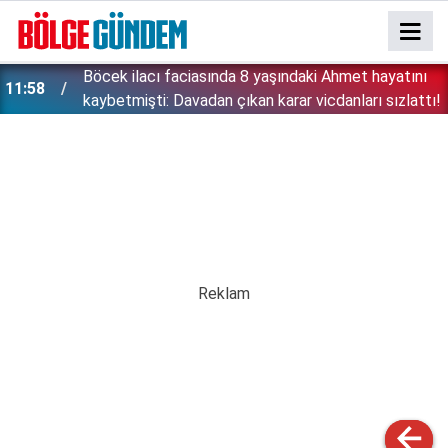
:
Böcek ilacı faciasında 8 yaşındaki Ahmet hayatını
11:58
kaybetmişti: Davadan çıkan karar vicdanları sızlattı!