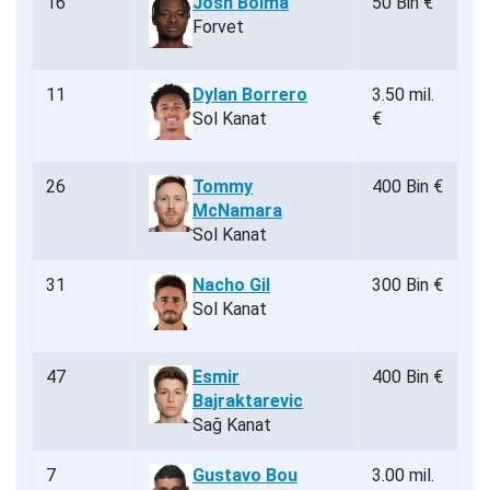
16
Josh Bolma
50 Bin €
Forvet
11
Dylan Borrero
3.50 mil.
Sol Kanat
€
26
Tommy
400 Bin €
McNamara
Sol Kanat
31
Nacho Gil
300 Bin €
Sol Kanat
47
Esmir
400 Bin €
Bajraktarevic
Sağ Kanat
7
Gustavo Bou
3.00 mil.