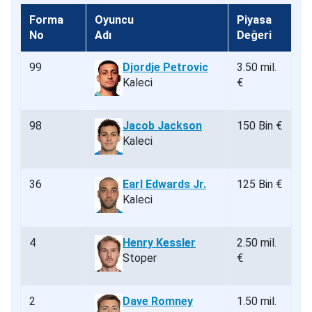
Forma
Oyuncu
Piyasa
No
Adı
Değeri
99
Djordje Petrovic
3.50 mil.
Kaleci
€
98
Jacob Jackson
150 Bin €
Kaleci
36
Earl Edwards Jr.
125 Bin €
Kaleci
4
Henry Kessler
2.50 mil.
Stoper
€
2
Dave Romney
1.50 mil.