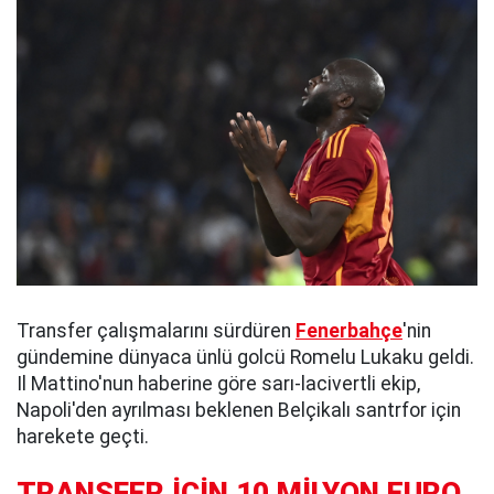
Transfer çalışmalarını sürdüren
Fenerbahçe
'nin
gündemine dünyaca ünlü golcü Romelu Lukaku geldi.
Il Mattino'nun haberine göre sarı-lacivertli ekip,
Napoli'den ayrılması beklenen Belçikalı santrfor için
harekete geçti.
TRANSFER İÇİN 10 MİLYON EURO