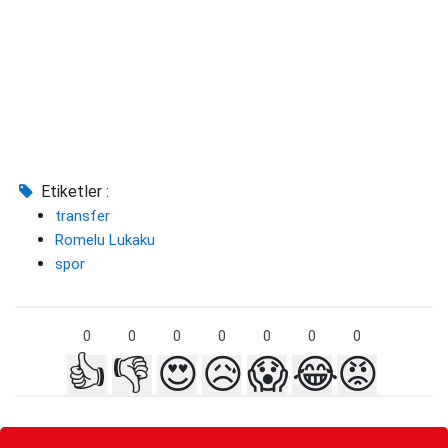
Etiketler :
transfer
Romelu Lukaku
spor
0
0
0
0
0
0
0
👍
👎
😍
😥
😱
😂
😡