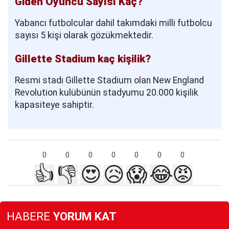
Giden Oyuncu Sayısı Kaç?
Yabancı futbolcular dahil takımdaki milli futbolcu
sayısı 5 kişi olarak gözükmektedir.
Gillette Stadium kaç kişilik?
Resmi stadı Gillette Stadium olan New England
Revolution kulübünün stadyumu 20.000 kişilik
kapasiteye sahiptir.
0
0
0
0
0
0
0
👍
👎
😍
😥
😱
😂
😡
HABERE
YORUM KAT