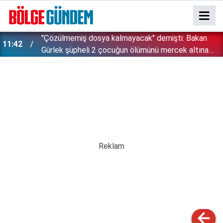
İsrail zulümde sınır tanımıyor: Bu kez kendi
11:28
vatandaşlarını hedef aldı!