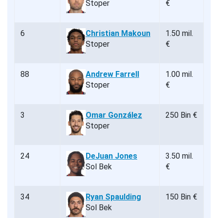
Stoper
€
6
Christian Makoun
1.50 mil.
Stoper
€
88
Andrew Farrell
1.00 mil.
Stoper
€
3
Omar González
250 Bin €
Stoper
24
DeJuan Jones
3.50 mil.
Sol Bek
€
34
Ryan Spaulding
150 Bin €
Sol Bek