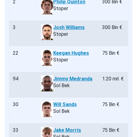
2
Philip Quinton
300 Bin €
Stoper
3
Josh Williams
300 Bin €
Stoper
22
Keegan Hughes
75 Bin €
Stoper
94
Jimmy Medranda
1.20 mil. €
Sol Bek
30
Will Sands
75 Bin €
Sol Bek
33
Jake Morris
75 Bin €
Sol Bek