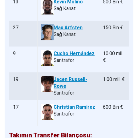
13
Kevin Molino
500 Bin €
Sağ Kanat
27
Max Arfsten
150 Bin €
Sağ Kanat
9
Cucho Hernández
10.00 mil.
Santrafor
€
19
Jacen Russell-
1.00 mil. €
Rowe
Santrafor
17
Christian Ramirez
600 Bin €
Santrafor
Takımın Transfer Bilançosu: