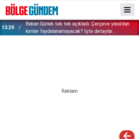
Bakan Gürlek tek tek açıkladı: Çerçeve yasa'dan
13:29
kimler faydalanamayacak? İşte detaylar...