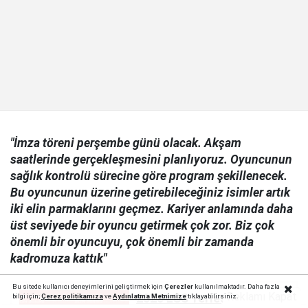
"İmza töreni perşembe günü olacak. Akşam
saatlerinde gerçekleşmesini planlıyoruz. Oyuncunun
sağlık kontrolü sürecine göre program şekillenecek.
Bu oyuncunun üzerine getirebileceğiniz isimler artık
iki elin parmaklarını geçmez. Kariyer anlamında daha
üst seviyede bir oyuncu getirmek çok zor. Biz çok
önemli bir oyuncuyu, çok önemli bir zamanda
kadromuza kattık"
Bu sitede kullanıcı deneyimlerini geliştirmek için
Çerezler
kullanılmaktadır. Daha fazla
Reklamı Kapat
2026 LGS Yerleştirme
bilgi için;
Çerez politika
mıza
ve
Aydınlatma Metnimize
tıklayabilirsiniz.