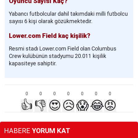
Oyuncu Sayısı Kaç?
Yabancı futbolcular dahil takımdaki milli futbolcu
sayısı 6 kişi olarak gözükmektedir.
Lower.com Field kaç kişilik?
Resmi stadı Lower.com Field olan Columbus
Crew kulübünün stadyumu 20.011 kişilik
kapasiteye sahiptir.
0
0
0
0
0
0
0
👍
👎
😍
😥
😱
😂
😡
HABERE
YORUM KAT