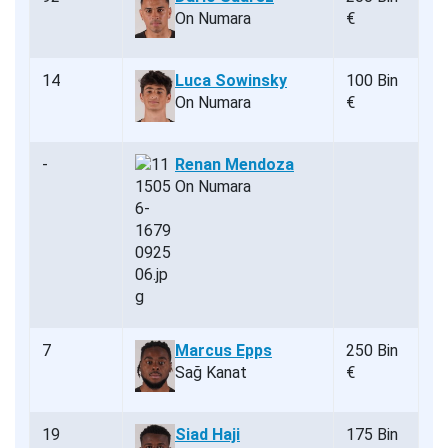
On Numara
€
14
Luca Sowinsky
100 Bin
On Numara
€
-
Renan Mendoza
On Numara
7
Marcus Epps
250 Bin
Sağ Kanat
€
19
Siad Haji
175 Bin