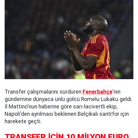
Transfer çalışmalarını sürdüren
Fenerbahçe
'nin
gündemine dünyaca ünlü golcü Romelu Lukaku geldi.
Il Mattino'nun haberine göre sarı-lacivertli ekip,
Napoli'den ayrılması beklenen Belçikalı santrfor için
harekete geçti.
TRANSFER İÇİN 10 MİLYON EURO