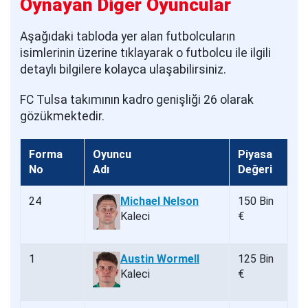
Oynayan Diğer Oyuncular
Aşağıdaki tabloda yer alan futbolcuların
isimlerinin üzerine tıklayarak o futbolcu ile ilgili
detaylı bilgilere kolayca ulaşabilirsiniz.
FC Tulsa takımının kadro genişliği 26 olarak
gözükmektedir.
Forma
Oyuncu
Piyasa
No
Adı
Değeri
24
Michael Nelson
150 Bin
Kaleci
€
1
Austin Wormell
125 Bin
Kaleci
€