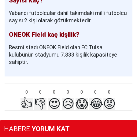
Sayısı Kaç?
Yabancı futbolcular dahil takımdaki milli futbolcu
sayısı 2 kişi olarak gözükmektedir.
ONEOK Field kaç kişilik?
Resmi stadı ONEOK Field olan FC Tulsa
kulübünün stadyumu 7.833 kişilik kapasiteye
sahiptir.
0
0
0
0
0
0
0
👍
👎
😍
😥
😱
😂
😡
HABERE
YORUM KAT