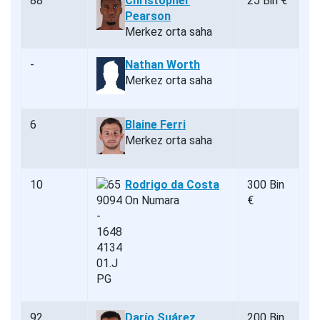
88
Christopher
25 Bin €
Pearson
Merkez orta saha
-
Nathan Worth
Merkez orta saha
6
Blaine Ferri
Merkez orta saha
10
Rodrigo da Costa
300 Bin
On Numara
€
92
Darío Suárez
200 Bin