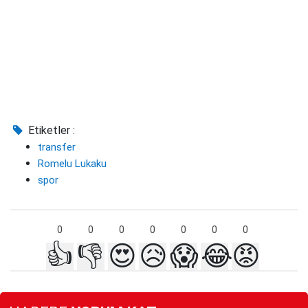
Etiketler :
transfer
Romelu Lukaku
spor
0
0
0
0
0
0
0
👍
👎
😍
😥
😱
😂
😡