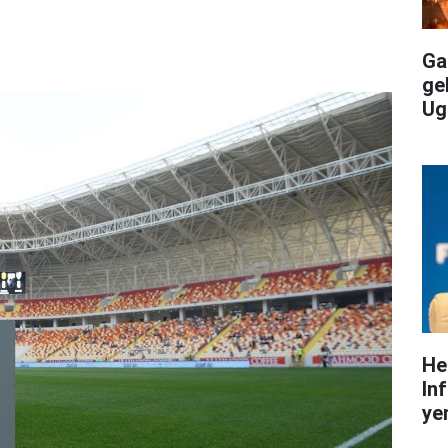
Gal
ge
Ug
He
In
yen