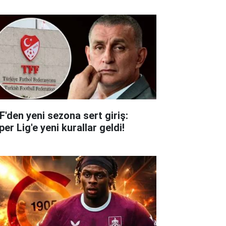
F'den yeni sezona sert giriş:
er Lig'e yeni kurallar geldi!