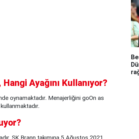
Be
Dü
ra
 Hangi Ayağını Kullanıyor?
nde oynamaktadır. Menajerliğini goOn as
 kullanmaktadır.
uyor?
adır. SK Brann takımına 5 Ağustos 2021