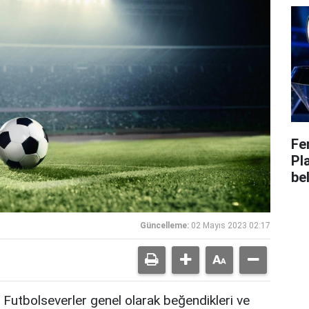
Fe
Pl
bel
Güncelleme:
02 Mayıs 2023 02:17
Futbolseverler genel olarak beğendikleri ve