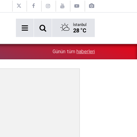
İstanbul
28 °C
6:02
Dünya tedirgin: 12 Ağustos'ta ne olacak? NASA'dan ön
Günün tüm
haberleri