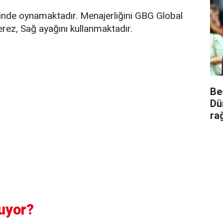
inde oynamaktadır. Menajerliğini GBG Global
ez, Sağ ayağını kullanmaktadır.
Be
Dü
ra
uyor?