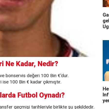
Gal
ge
Ug
i Ne Kadar, Nedir?
ve bonservis değeri 100 Bin €'dur.
ise 100 Bin € kadar çıkmıştır.
He
larda Futbol Oynadı?
In
yen
sfer geçmişi tarihleriyle birlikte şu şekildedir.