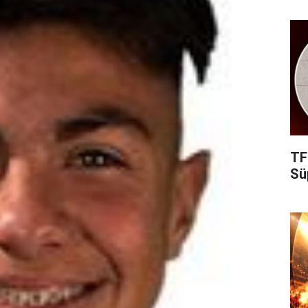
TF
Süp