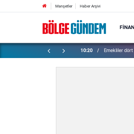
Manşetler
Haber Arşivi
FINA
ihte açıklanacak!
10:20
Emekliler dört