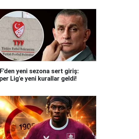
F'den yeni sezona sert giriş:
er Lig'e yeni kurallar geldi!