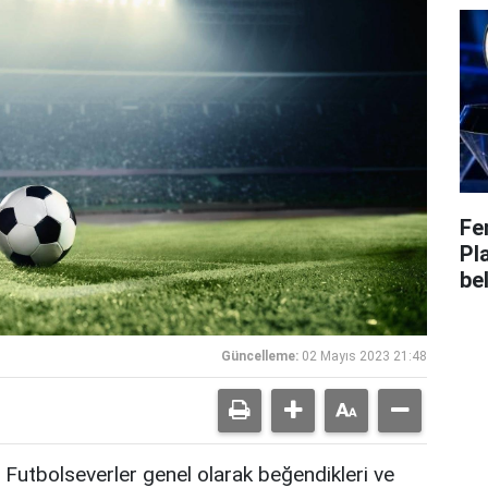
Fe
Pl
bel
Güncelleme:
02 Mayıs 2023 21:48
Futbolseverler genel olarak beğendikleri ve