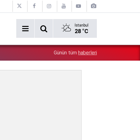
İstanbul
28 °C
3 bakanlık birden harekete geçti: 81 ildeki okullara 30 
0:11
Günün tüm
haberleri
görevlisi