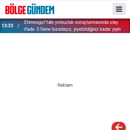
Etimesgut'taki yolsuzluk soruşturmasında olay
13:33
ifade: 5 Sene buradayız, yiyebildiğiniz kadar yiyin