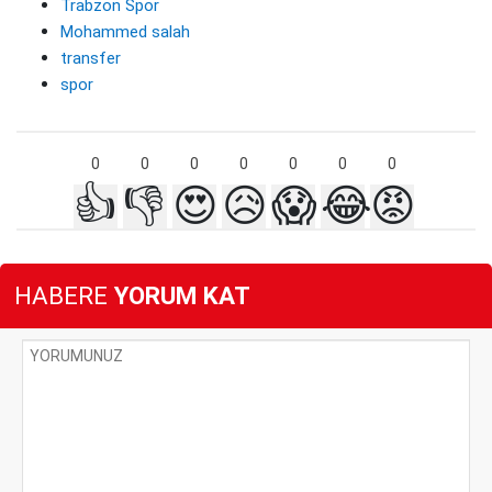
Trabzon Spor
Mohammed salah
transfer
spor
0
0
0
0
0
0
0
👍
👎
😍
😥
😱
😂
😡
HABERE
YORUM KAT