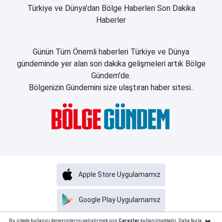
Türkiye ve Dünya'dan Bölge Haberleri Son Dakika
Haberler
Günün Tüm Önemli haberleri Türkiye ve Dünya
gündeminde yer alan son dakika gelişmeleri artık Bölge
Gündem'de.
Bölgenizin Gündemini size ulaştıran haber sitesi..
Apple Store Uygulamamız
Google Play Uygulamamız
Haber Portalı Yazılımı
Bu sitede kullanıcı deneyimlerini geliştirmek için
Çerezler
kullanılmaktadır. Daha fazla