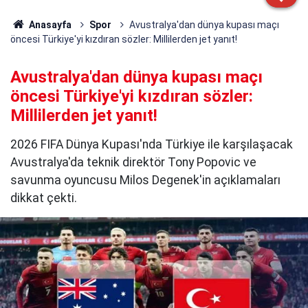
Anasayfa
Spor
Avustralya'dan dünya kupası maçı
öncesi Türkiye'yi kızdıran sözler: Millilerden jet yanıt!
Avustralya'dan dünya kupası maçı
öncesi Türkiye'yi kızdıran sözler:
Millilerden jet yanıt!
2026 FIFA Dünya Kupası'nda Türkiye ile karşılaşacak
Avustralya'da teknik direktör Tony Popovic ve
savunma oyuncusu Milos Degenek'in açıklamaları
dikkat çekti.