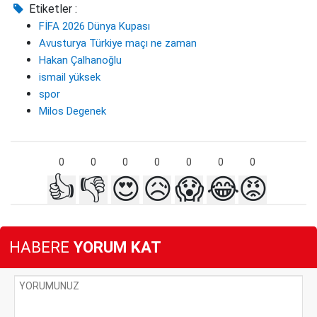
Etiketler :
FİFA 2026 Dünya Kupası
Avusturya Türkiye maçı ne zaman
Hakan Çalhanoğlu
ismail yüksek
spor
Milos Degenek
0
0
0
0
0
0
0
👍
👎
😍
😥
😱
😂
😡
HABERE
YORUM KAT