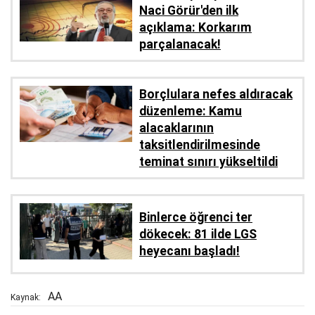
Naci Görür'den ilk
açıklama: Korkarım
parçalanacak!
Borçlulara nefes aldıracak
düzenleme: Kamu
alacaklarının
taksitlendirilmesinde
teminat sınırı yükseltildi
Binlerce öğrenci ter
dökecek: 81 ilde LGS
heyecanı başladı!
AA
Kaynak: