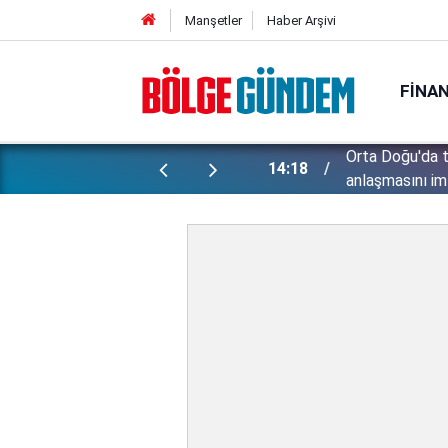
Manşetler
Haber Arşivi
FINA
di Arabistan ve Pakistan üçlü savunma
Ahbap Derneği 
12:50
kayyumu atan