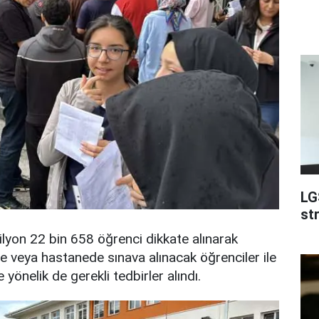
LG
st
ilyon 22 bin 658 öğrenci dikkate alınarak
de veya hastanede sınava alınacak öğrenciler ile
yönelik de gerekli tedbirler alındı.