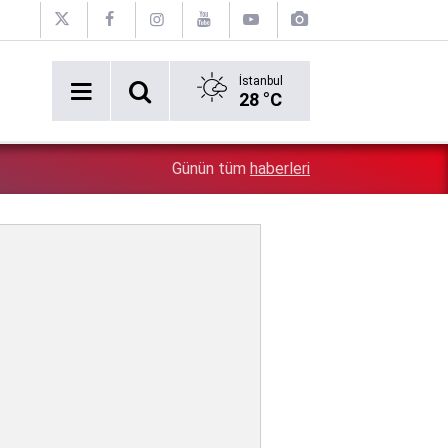
İstanbul
28 °C
Böcek ilacı bir aileyi daha felakete götürdü: Küçük Yus
1:30
Günün tüm
haberleri
tutuklama