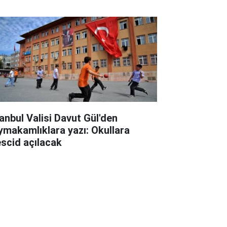
rgulama
tanbul Valisi Davut Gül'den
ymakamlıklara yazı: Okullara
scid açılacak