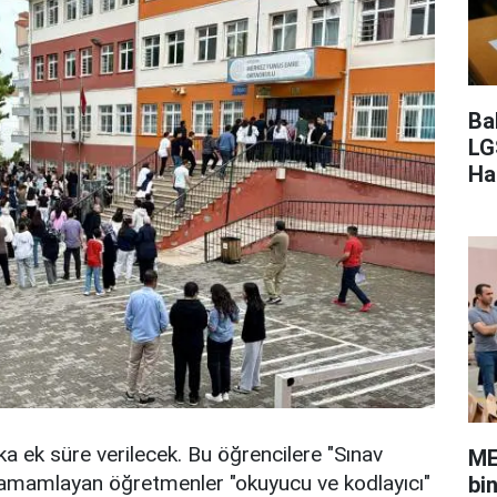
Ba
LG
Ha
ka ek süre verilecek. Bu öğrencilere "Sınav
ME
tamamlayan öğretmenler "okuyucu ve kodlayıcı"
bi