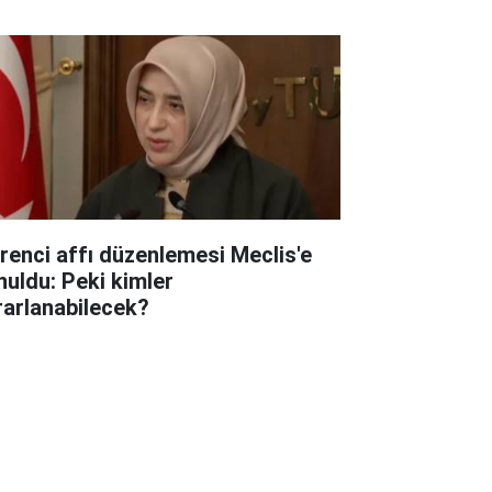
renci affı düzenlemesi Meclis'e
nuldu: Peki kimler
rarlanabilecek?