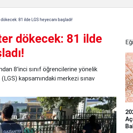
 dökecek: 81 ilde LGS heyecanı başladı!
ter dökecek: 81 ilde
Eğ
ladı!
ndan 8'inci sınıf öğrencilerine yönelik
i (LGS) kapsamındaki merkezi sınav
20
Aç
Ba