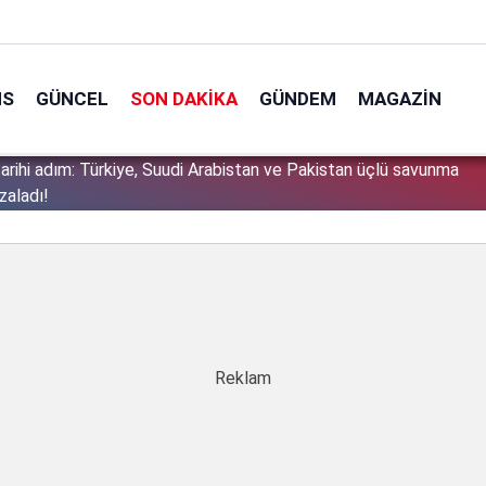
NS
GÜNCEL
SON DAKIKA
GÜNDEM
MAGAZIN
kapatılıyor mu? Fesih için dava açıldı, derneğe yönetim
1
dı