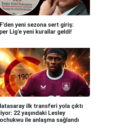
F'den yeni sezona sert giriş:
er Lig'e yeni kurallar geldi!
atasaray ilk transferi yola çıktı
liyor: 22 yaşındaki Lesley
ochukwu ile anlaşma sağlandı