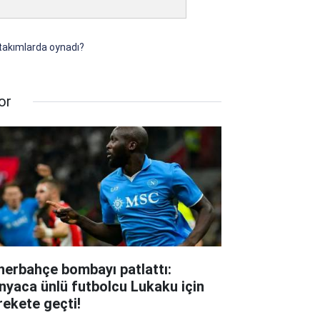
 takımlarda oynadı?
or
nerbahçe bombayı patlattı:
nyaca ünlü futbolcu Lukaku için
rekete geçti!