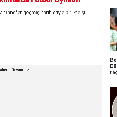
transfer geçmişi tarihleriyle birlikte şu
Be
Dü
aberin Devamı
ra