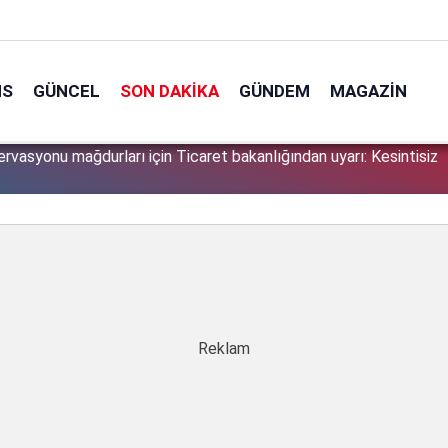
NS
GÜNCEL
SON DAKIKA
GÜNDEM
MAGAZIN
zervasyonu mağdurları için Ticaret bakanlığından uyarı: Kesintisiz
1