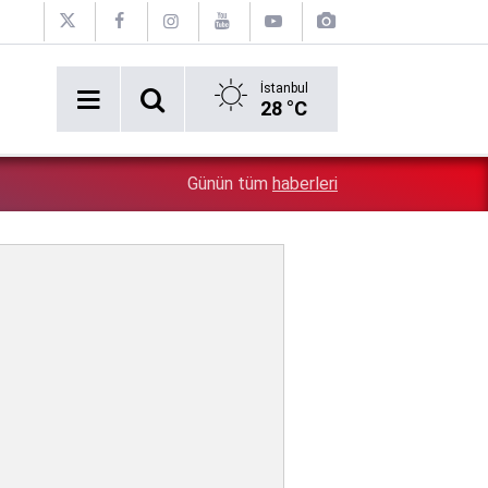
İstanbul
28 °C
Lübnan Cumhurbaşkanı Joseph Avn Erdoğan'ı öve öve b
0:38
Günün tüm
haberleri
dahil oluyorlar