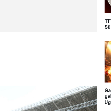
TF
Süp
Gal
ge
Ug