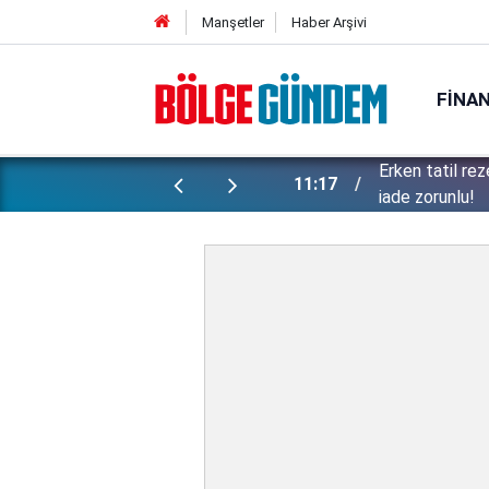
Manşetler
Haber Arşivi
FINA
Erken tatil re
endi vatandaşlarını hedef aldı!
11:17
iade zorunlu!