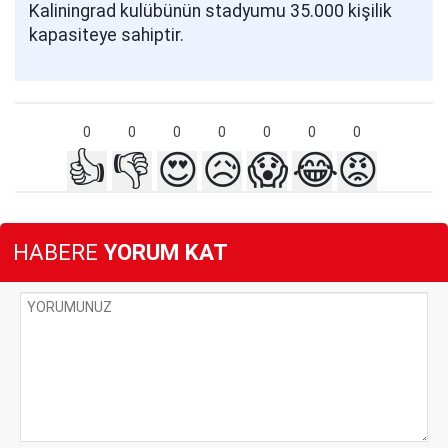
Kaliningrad kulübünün stadyumu 35.000 kişilik
kapasiteye sahiptir.
0
0
0
0
0
0
0
👍
👎
😍
😥
😱
😂
😡
HABERE
YORUM KAT