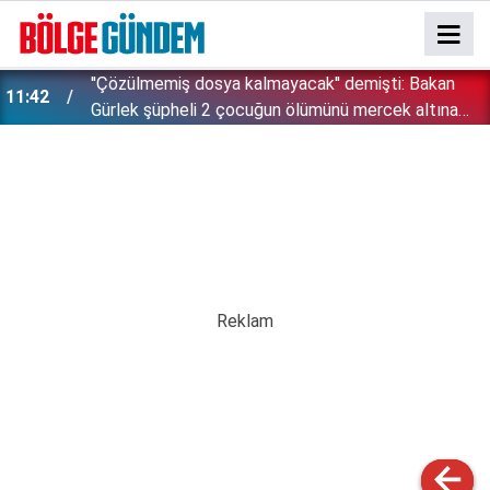
''Çözülmemiş dosya kalmayacak'' demişti: Bakan
11:42
!
Gürlek şüpheli 2 çocuğun ölümünü mercek altına
aldı!