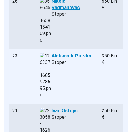
26
Nikola
550 Bin
Radmanovac
€
Stoper
23
Aleksandr Putsko
350 Bin
Stoper
€
21
Ivan Ostojic
250 Bin
Stoper
€