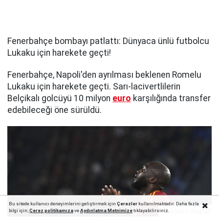
Fenerbahçe bombayı patlattı: Dünyaca ünlü futbolcu
Lukaku için harekete geçti!
Fenerbahçe, Napoli'den ayrılması beklenen Romelu
Lukaku için harekete geçti. Sarı-lacivertlilerin
Belçikalı golcüyü 10 milyon
euro
karşılığında transfer
edebileceği öne sürüldü.
Bu sitede kullanıcı deneyimlerini geliştirmek için
Çerezler
kullanılmaktadır. Daha fazla
Reklamı Kapat
bilgi için;
Çerez politika
mıza
ve
Aydınlatma Metnimize
tıklayabilirsiniz.