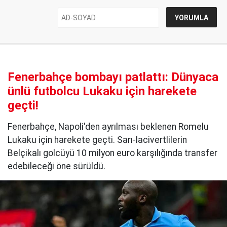
Fenerbahçe bombayı patlattı: Dünyaca
ünlü futbolcu Lukaku için harekete
geçti!
Fenerbahçe, Napoli'den ayrılması beklenen Romelu
Lukaku için harekete geçti. Sarı-lacivertlilerin
Belçikalı golcüyü 10 milyon euro karşılığında transfer
edebileceği öne sürüldü.