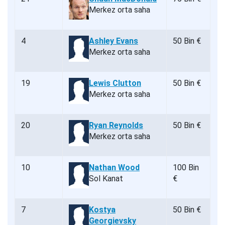
Merkez orta saha
4
Ashley Evans
50 Bin €
Merkez orta saha
19
Lewis Clutton
50 Bin €
Merkez orta saha
20
Ryan Reynolds
50 Bin €
Merkez orta saha
10
Nathan Wood
100 Bin
Sol Kanat
€
7
Kostya
50 Bin €
Georgievsky