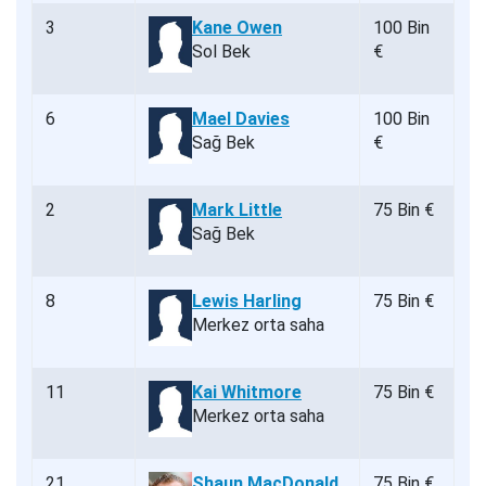
3
Kane Owen
100 Bin
Sol Bek
€
6
Mael Davies
100 Bin
Sağ Bek
€
2
Mark Little
75 Bin €
Sağ Bek
8
Lewis Harling
75 Bin €
Merkez orta saha
11
Kai Whitmore
75 Bin €
Merkez orta saha
21
Shaun MacDonald
75 Bin €