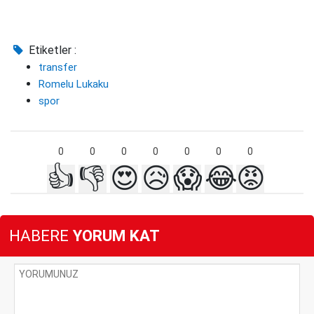
Etiketler :
transfer
Romelu Lukaku
spor
0
0
0
0
0
0
0
👍
👎
😍
😥
😱
😂
😡
HABERE
YORUM KAT