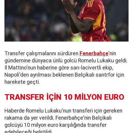
Transfer çalışmalarını sürdüren
Fenerbahçe
'nin
gündemine dünyaca ünlü golcü Romelu Lukaku geldi.
Il Mattino'nun haberine göre sarı-lacivertli ekip,
Napoli'den ayrılması beklenen Belçikalı santrfor için
harekete geçti.
TRANSFER İÇİN 10 MİLYON EURO
Haberde Romelu Lukaku'nun transferi için gereken
rakama da yer verildi. Fenerbahçe'nin Belçikalı
golcüyü 10 milyon euro karşılığında transfer
edebileceği belirtildi.