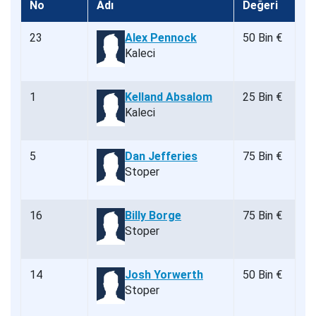
No
Adı
Değeri
23
Alex Pennock
50 Bin €
Kaleci
1
Kelland Absalom
25 Bin €
Kaleci
5
Dan Jefferies
75 Bin €
Stoper
16
Billy Borge
75 Bin €
Stoper
14
Josh Yorwerth
50 Bin €
Stoper