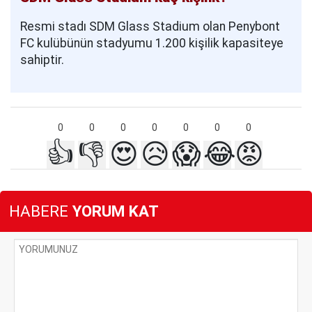
Resmi stadı SDM Glass Stadium olan Penybont
FC kulübünün stadyumu 1.200 kişilik kapasiteye
sahiptir.
0
0
0
0
0
0
0
👍
👎
😍
😥
😱
😂
😡
HABERE
YORUM KAT