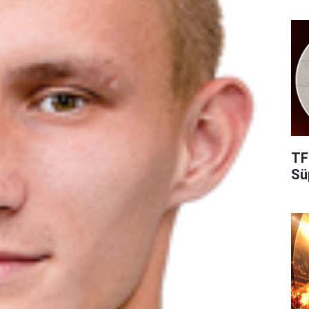
TF
Süp