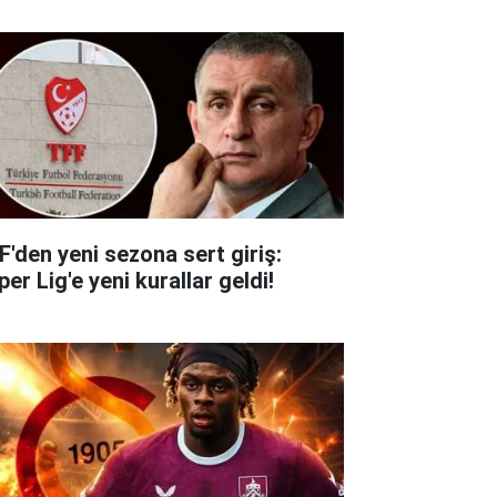
F'den yeni sezona sert giriş:
er Lig'e yeni kurallar geldi!