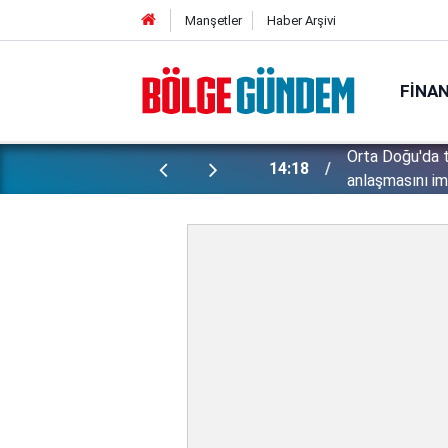
Manşetler
Haber Arşivi
FINA
çıkmıştı: Menderes Belediye Başkanı
Orta Doğu'da t
14:18
ne sevk edildi!
anlaşmasını im