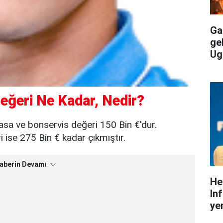
Gal
ge
Ug
eğeri Ne Kadar, Nedir?
asa ve bonservis değeri 150 Bin €'dur.
ise 275 Bin € kadar çıkmıştır.
aberin Devamı
He
In
yen