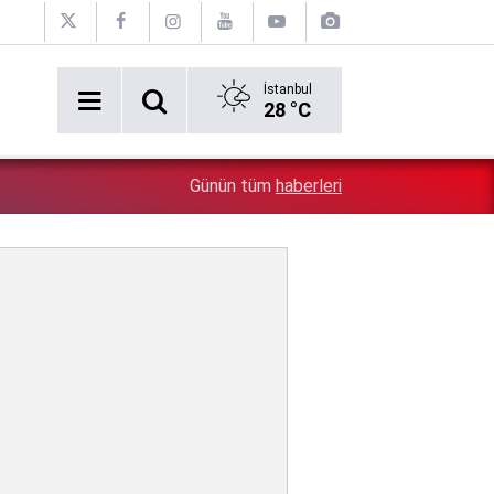
İstanbul
28 °C
Ahbap Derneği kapatılıyor mu? Fesih için dava açıldı,
2:50
Günün tüm
haberleri
kayyumu atandı