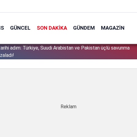
NS
GÜNCEL
SON DAKIKA
GÜNDEM
MAGAZIN
arihi adım: Türkiye, Suudi Arabistan ve Pakistan üçlü savunma
1
zaladı!