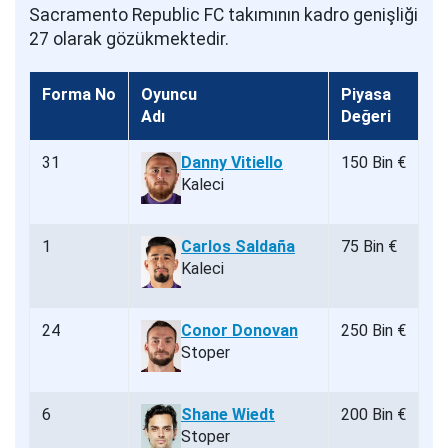
Sacramento Republic FC takımının kadro genişliği
27 olarak gözükmektedir.
Forma No
Oyuncu
Piyasa
Adı
Değeri
31
Danny Vitiello
150 Bin €
Kaleci
1
Carlos Saldaña
75 Bin €
Kaleci
24
Conor Donovan
250 Bin €
Stoper
6
Shane Wiedt
200 Bin €
Stoper