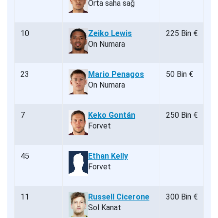
Orta saha sağ
10
Zeiko Lewis
225 Bin €
On Numara
23
Mario Penagos
50 Bin €
On Numara
7
Keko Gontán
250 Bin €
Forvet
45
Ethan Kelly
Forvet
11
Russell Cicerone
300 Bin €
Sol Kanat