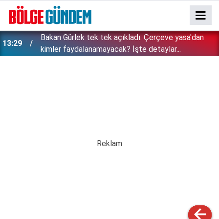
Bakan Gürlek tek tek açıkladı: Çerçeve yasa'dan
13:29
kimler faydalanamayacak? İşte detaylar...