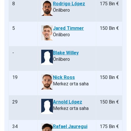
8
Rodrigo López
175 Bin €
Önlibero
5
Jared Timmer
150 Bin €
Önlibero
-
Blake Willey
Önlibero
19
Nick Ross
150 Bin €
Merkez orta saha
29
Arnold López
150 Bin €
Merkez orta saha
34
Rafael Jauregui
175 Bin €