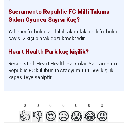
Sacramento Republic FC Milli Takıma
Giden Oyuncu Sayısı Kaç?
Yabancı futbolcular dahil takımdaki milli futbolcu
sayısı 2 kişi olarak gözükmektedir.
Heart Health Park kaç kişilik?
Resmi stadı Heart Health Park olan Sacramento
Republic FC kulübünün stadyumu 11.569 kişilik
kapasiteye sahiptir.
0
0
0
0
0
0
0
👍
👎
😍
😥
😱
😂
😡