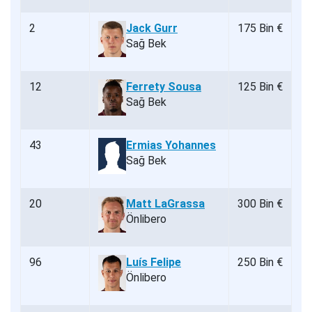
2
Jack Gurr
175 Bin €
Sağ Bek
12
Ferrety Sousa
125 Bin €
Sağ Bek
43
Ermias Yohannes
Sağ Bek
20
Matt LaGrassa
300 Bin €
Önlibero
96
Luís Felipe
250 Bin €
Önlibero