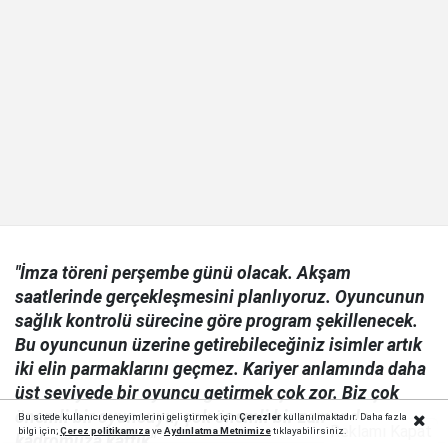
"İmza töreni perşembe günü olacak. Akşam
saatlerinde gerçekleşmesini planlıyoruz. Oyuncunun
sağlık kontrolü sürecine göre program şekillenecek.
Bu oyuncunun üzerine getirebileceğiniz isimler artık
iki elin parmaklarını geçmez. Kariyer anlamında daha
üst seviyede bir oyuncu getirmek çok zor. Biz çok
önemli bir oyuncuyu, çok önemli bir zamanda
Bu sitede kullanıcı deneyimlerini geliştirmek için
Çerezler
kullanılmaktadır. Daha fazla
Reklamı Kapat
bilgi için;
Çerez politika
mıza
ve
Aydınlatma Metnimize
tıklayabilirsiniz.
kadromuza kattık"