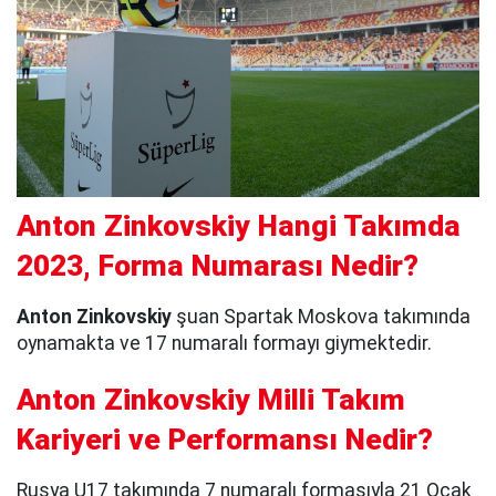
Anton Zinkovskiy Hangi Takımda
2023, Forma Numarası Nedir?
Anton Zinkovskiy
şuan Spartak Moskova takımında
oynamakta ve 17 numaralı formayı giymektedir.
Anton Zinkovskiy Milli Takım
Kariyeri ve Performansı Nedir?
Rusya U17 takımında 7 numaralı formasıyla 21 Ocak