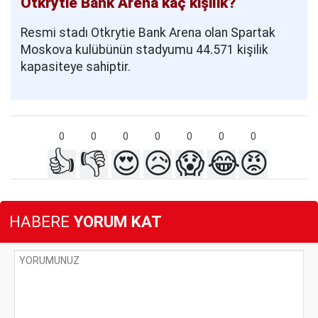
Otkrytie Bank Arena kaç kişilik?
Resmi stadı Otkrytie Bank Arena olan Spartak
Moskova kulübünün stadyumu 44.571 kişilik
kapasiteye sahiptir.
0
0
0
0
0
0
0
👍
👎
😍
😥
😱
😂
😡
HABERE
YORUM KAT