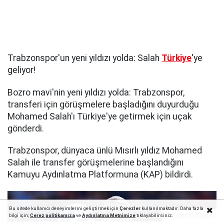
Trabzonspor'un yeni yıldızı yolda: Salah
Türkiye
'ye
geliyor!
Bozro mavi'nin yeni yıldızı yolda: Trabzonspor,
transferi için görüşmelere başladığını duyurduğu
Mohamed Salah'ı Türkiye'ye getirmek için uçak
gönderdi.
Trabzonspor, dünyaca ünlü Mısırlı yıldız Mohamed
Salah ile transfer görüşmelerine başlandığını
Kamuyu Aydınlatma Platformuna (KAP) bildirdi.
Bu sitede kullanıcı deneyimlerini geliştirmek için
Çerezler
kullanılmaktadır. Daha fazla
Reklamı Kapat
bilgi için;
Çerez politika
mıza
ve
Aydınlatma Metnimize
tıklayabilirsiniz.