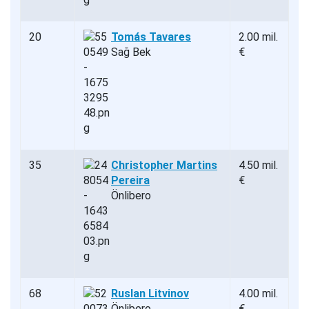
20
Tomás Tavares
2.00 mil.
Sağ Bek
€
35
Christopher Martins
4.50 mil.
Pereira
€
Önlibero
68
Ruslan Litvinov
4.00 mil.
Önlibero
€