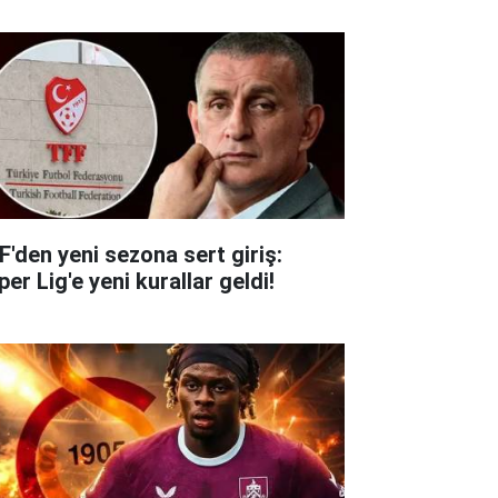
F'den yeni sezona sert giriş:
er Lig'e yeni kurallar geldi!