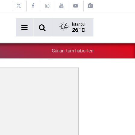
İstanbul
26 °C
2:54
Özgür Özel'e şok! Yüzde 50 ile kazandıkları il, CHP'de k
Günün tüm
haberleri