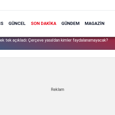
NS
GÜNCEL
SON DAKIKA
GÜNDEM
MAGAZIN
tek tek açıkladı: Çerçeve yasa'dan kimler faydalanamayacak?
1