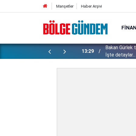
Manşetler
Haber Arşivi
FINA
Bakan Gürlek 
ı yapılan gizli planları deşifre etti!
13:29
İşte detaylar...