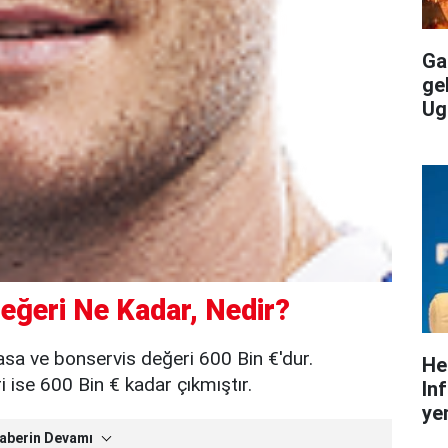
Gal
ge
Ug
eğeri Ne Kadar, Nedir?
asa ve bonservis değeri 600 Bin €'dur.
He
ise 600 Bin € kadar çıkmıştır.
In
yen
aberin Devamı