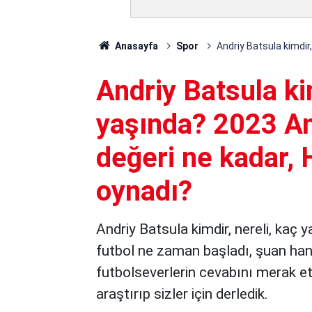
Anasayfa
Spor
Andriy Batsula kimdir
Andriy Batsula kim
yaşında? 2023 An
değeri ne kadar, 
oynadı?
Andriy Batsula kimdir, nereli, kaç 
futbol ne zaman başladı, şuan hang
futbolseverlerin cevabını merak ett
araştırıp sizler için derledik.