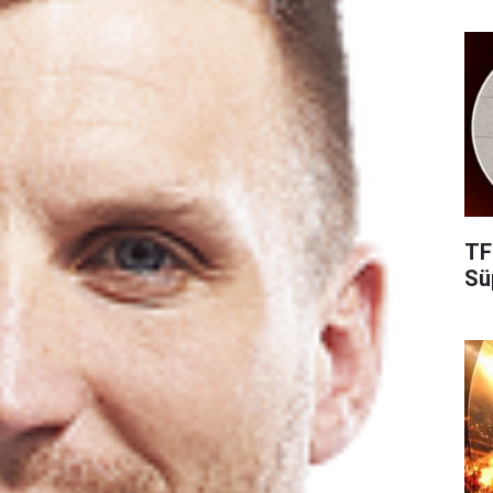
TF
Süp