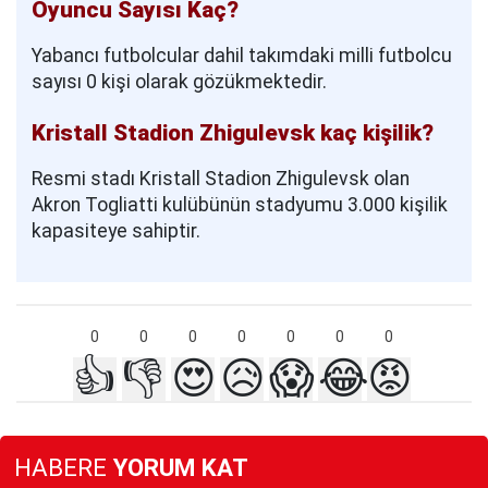
Oyuncu Sayısı Kaç?
Yabancı futbolcular dahil takımdaki milli futbolcu
sayısı 0 kişi olarak gözükmektedir.
Kristall Stadion Zhigulevsk kaç kişilik?
Resmi stadı Kristall Stadion Zhigulevsk olan
Akron Togliatti kulübünün stadyumu 3.000 kişilik
kapasiteye sahiptir.
0
0
0
0
0
0
0
👍
👎
😍
😥
😱
😂
😡
HABERE
YORUM KAT