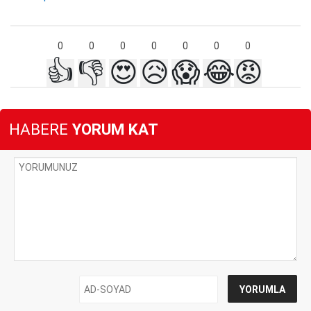
0
0
0
0
0
0
0
👍
👎
😍
😥
😱
😂
😡
HABERE
YORUM KAT