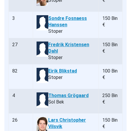
Stoper
€
3
Sondre Fosnaess
150 Bin
Hanssen
€
Stoper
27
Fredrik Kristensen
150 Bin
Dahl
€
Stoper
82
Eirik Blikstad
100 Bin
Stoper
€
4
Thomas Grögaard
250 Bin
Sol Bek
€
26
Lars Christopher
150 Bin
Vilsvik
€