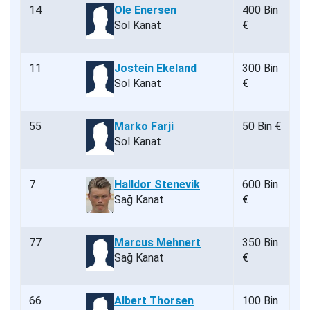
14
Ole Enersen
400 Bin
Sol Kanat
€
11
Jostein Ekeland
300 Bin
Sol Kanat
€
55
Marko Farji
50 Bin €
Sol Kanat
7
Halldor Stenevik
600 Bin
Sağ Kanat
€
77
Marcus Mehnert
350 Bin
Sağ Kanat
€
66
Albert Thorsen
100 Bin