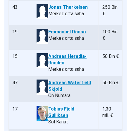
43
Jonas Therkelsen
250 Bin
Merkez orta saha
€
19
Emmanuel Danso
100 Bin
Merkez orta saha
€
15
Andreas Heredia-
50 Bin €
Randen
Merkez orta saha
47
Andreas Waterfield
50 Bin €
Skjold
On Numara
17
Tobias Fjeld
1.30
Gulliksen
mil. €
Sol Kanat