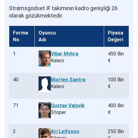
Strømsgodset IF takımının kadro genişliği 26
olarak gözükmektedir.
Forma
Oyuncu
Piyasa
No
Adı
Değeri
1
Viljar Myhra
450 Bin
Kaleci
€
40
Morten Saetra
100 Bin
Kaleci
€
71
Gustav Valsvik
400 Bin
Stoper
€
2
Ari Leifsson
250 Bin