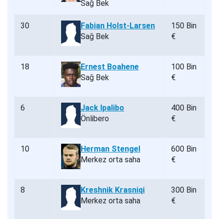
Sağ Bek
30
Fabian Holst-Larsen
150 Bin
Sağ Bek
€
18
Ernest Boahene
100 Bin
Sağ Bek
€
6
Jack Ipalibo
400 Bin
Önlibero
€
10
Herman Stengel
600 Bin
Merkez orta saha
€
8
Kreshnik Krasniqi
300 Bin
Merkez orta saha
€