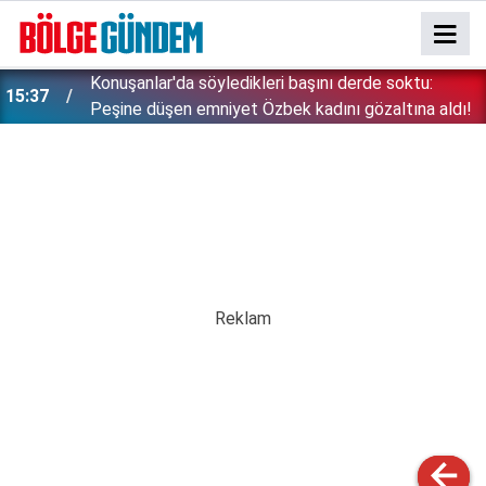
Konuşanlar'da söyledikleri başını derde soktu:
15:37
Peşine düşen emniyet Özbek kadını gözaltına aldı!