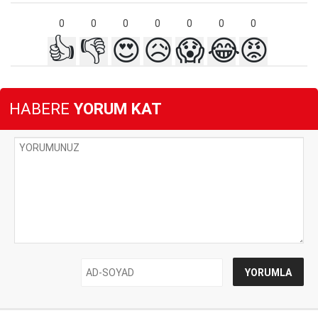
0
0
0
0
0
0
0
👍
👎
😍
😥
😱
😂
😡
HABERE
YORUM KAT