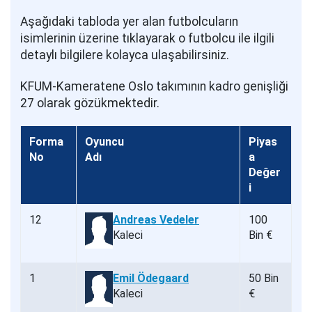
Aşağıdaki tabloda yer alan futbolcuların
isimlerinin üzerine tıklayarak o futbolcu ile ilgili
detaylı bilgilere kolayca ulaşabilirsiniz.
KFUM-Kameratene Oslo takımının kadro genişliği
27 olarak gözükmektedir.
Forma
Oyuncu
Piyas
No
Adı
a
Değer
i
12
Andreas Vedeler
100
Kaleci
Bin €
1
Emil Ödegaard
50 Bin
Kaleci
€