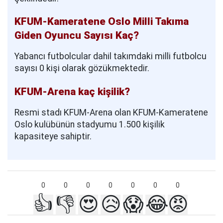
KFUM-Kameratene Oslo Milli Takıma
Giden Oyuncu Sayısı Kaç?
Yabancı futbolcular dahil takımdaki milli futbolcu
sayısı 0 kişi olarak gözükmektedir.
KFUM-Arena kaç kişilik?
Resmi stadı KFUM-Arena olan KFUM-Kameratene
Oslo kulübünün stadyumu 1.500 kişilik
kapasiteye sahiptir.
0
0
0
0
0
0
0
👍
👎
😍
😥
😱
😂
😡