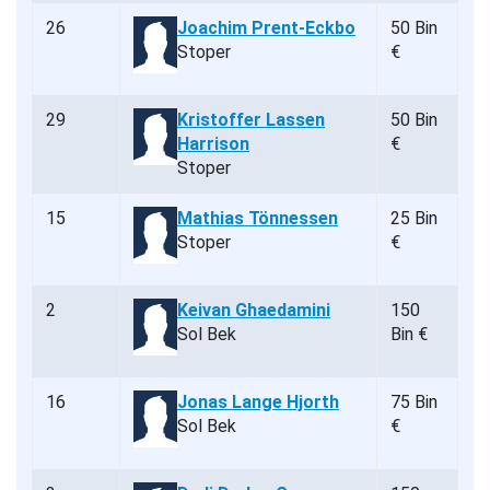
26
Joachim Prent-Eckbo
50 Bin
Stoper
€
29
Kristoffer Lassen
50 Bin
Harrison
€
Stoper
15
Mathias Tönnessen
25 Bin
Stoper
€
2
Keivan Ghaedamini
150
Sol Bek
Bin €
16
Jonas Lange Hjorth
75 Bin
Sol Bek
€