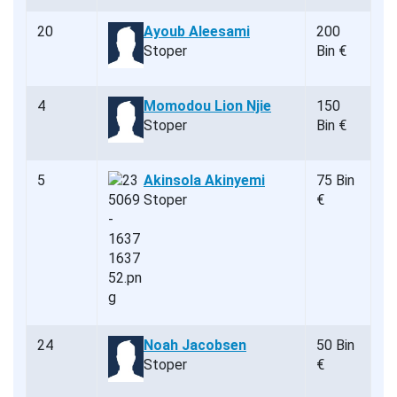
20
Ayoub Aleesami
200
Stoper
Bin €
4
Momodou Lion Njie
150
Stoper
Bin €
5
Akinsola Akinyemi
75 Bin
Stoper
€
24
Noah Jacobsen
50 Bin
Stoper
€