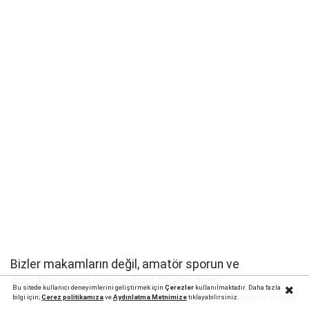
Bizler makamların değil, amatör sporun ve
çocuklarımızın geleceğinin tarafındayız.
Bu sitede kullanıcı deneyimlerini geliştirmek için
Çerezler
kullanılmaktadır. Daha fazla
Reklamı Kapat
bilgi için;
Çerez politika
mıza
ve
Aydınlatma Metnimize
tıklayabilirsiniz.