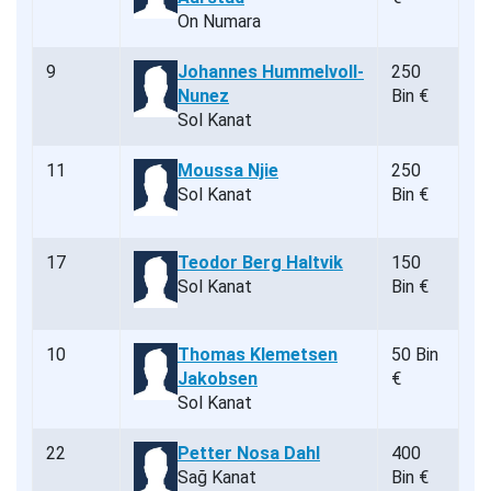
On Numara
9
Johannes Hummelvoll-
250
Nunez
Bin €
Sol Kanat
11
Moussa Njie
250
Sol Kanat
Bin €
17
Teodor Berg Haltvik
150
Sol Kanat
Bin €
10
Thomas Klemetsen
50 Bin
Jakobsen
€
Sol Kanat
22
Petter Nosa Dahl
400
Sağ Kanat
Bin €