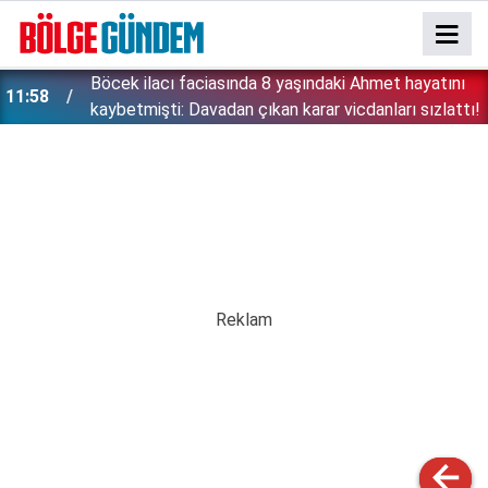
:
Böcek ilacı faciasında 8 yaşındaki Ahmet hayatını
11:58
kaybetmişti: Davadan çıkan karar vicdanları sızlattı!