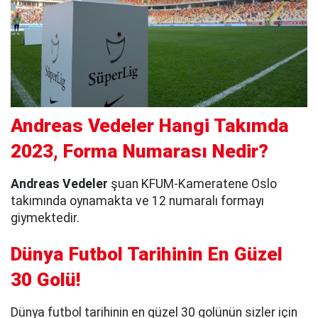
Andreas Vedeler Hangi Takımda
2023, Forma Numarası Nedir?
Andreas Vedeler
şuan KFUM-Kameratene Oslo
takımında oynamakta ve 12 numaralı formayı
giymektedir.
Dünya Futbol Tarihinin En Güzel
30 Golü!
Dünya futbol tarihinin en güzel 30 golünün sizler için