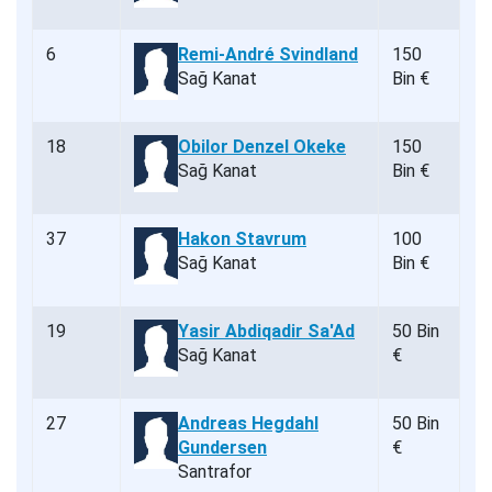
6
Remi-André Svindland
150
Sağ Kanat
Bin €
18
Obilor Denzel Okeke
150
Sağ Kanat
Bin €
37
Hakon Stavrum
100
Sağ Kanat
Bin €
19
Yasir Abdiqadir Sa'Ad
50 Bin
Sağ Kanat
€
27
Andreas Hegdahl
50 Bin
Gundersen
€
Santrafor