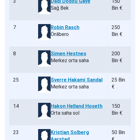
3
Dadi Dodou Gaye
150
Sağ Bek
Bin €
7
Robin Rasch
250
Önlibero
Bin €
8
Simen Hestnes
200
Merkez orta saha
Bin €
25
Sverre Hakami Sandal
25 Bin
Merkez orta saha
€
14
Hakon Helland Hoseth
150
Orta saha sol
Bin €
23
Kristian Solberg
50 Bin
Aarstad
€