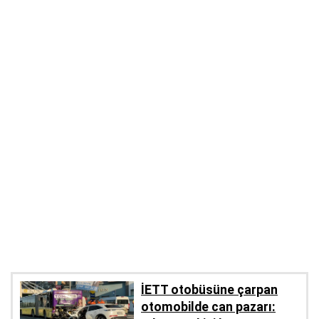
İETT otobüsüne çarpan
otomobilde can pazarı: