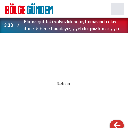
Etimesgut'taki yolsuzluk soruşturmasında olay
13:33
ifade: 5 Sene buradayız, yiyebildiğiniz kadar yiyin