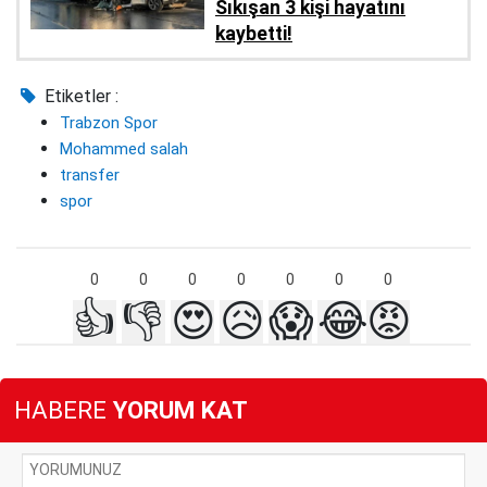
Sıkışan 3 kişi hayatını
kaybetti!
Etiketler :
Trabzon Spor
Mohammed salah
transfer
spor
0
0
0
0
0
0
0
👍
👎
😍
😥
😱
😂
😡
HABERE
YORUM KAT