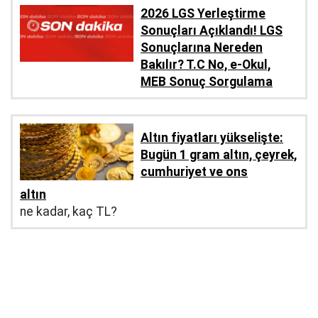
2026 LGS Yerleştirme
Sonuçları Açıklandı! LGS
Sonuçlarına Nereden
Bakılır? T.C No, e-Okul,
MEB Sonuç Sorgulama
Altın fiyatları yükselişte:
Bugün 1 gram altın, çeyrek,
cumhuriyet ve ons
altın
ne kadar, kaç TL?