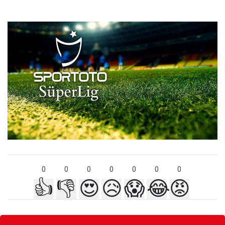
0
0
0
0
0
0
0
👍
👎
😍
😥
😱
😂
😡