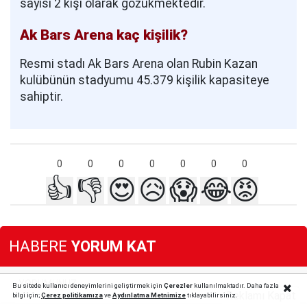
sayısı 2 kişi olarak gözükmektedir.
Ak Bars Arena kaç kişilik?
Resmi stadı Ak Bars Arena olan Rubin Kazan
kulübünün stadyumu 45.379 kişilik kapasiteye
sahiptir.
0
0
0
0
0
0
0
👍
👎
😍
😥
😱
😂
😡
HABERE
YORUM KAT
Bu sitede kullanıcı deneyimlerini geliştirmek için
Çerezler
kullanılmaktadır. Daha fazla
Reklamı Kapat
bilgi için;
Çerez politika
mıza
ve
Aydınlatma Metnimize
tıklayabilirsiniz.