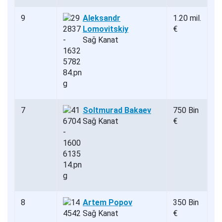
9
Aleksandr
1.20 mil.
Lomovitskiy
€
Sağ Kanat
7
Soltmurad Bakaev
750 Bin
Sağ Kanat
€
8
Artem Popov
350 Bin
Sağ Kanat
€