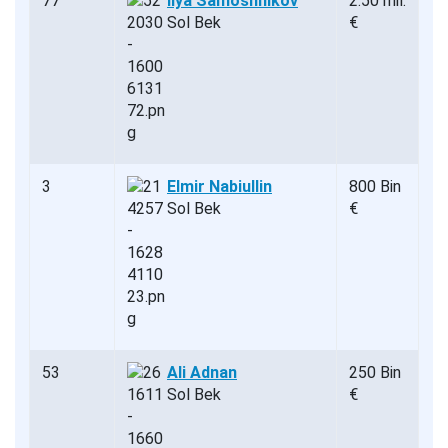
77
Ilya Samoshnikov
2.50 mil.
Sol Bek
€
3
Elmir Nabiullin
800 Bin
Sol Bek
€
53
Ali Adnan
250 Bin
Sol Bek
€