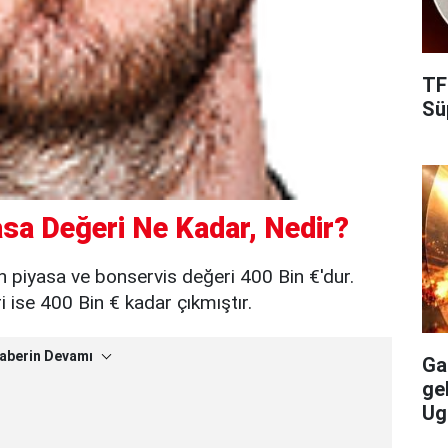
TF
Süp
sa Değeri Ne Kadar, Nedir?
 piyasa ve bonservis değeri 400 Bin €'dur.
ise 400 Bin € kadar çıkmıştır.
aberin Devamı
Gal
ge
Ug