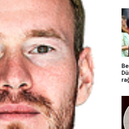
Be
Dü
ra