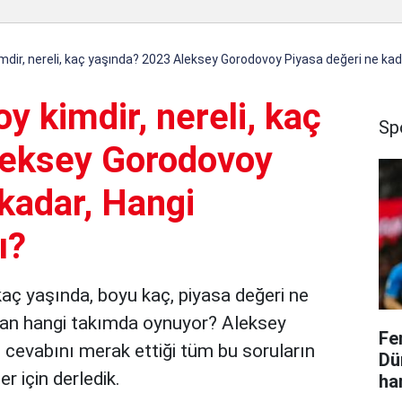
dir, nereli, kaç yaşında? 2023 Aleksey Gorodovoy Piyasa değeri ne kad
 kimdir, nereli, kaç
Sp
leksey Gorodovoy
kadar, Hangi
ı?
kaç yaşında, boyu kaç, piyasa değeri ne
uan hangi takımda oynuyor? Aleksey
Fe
in cevabını merak ettiği tüm bu soruların
Dü
er için derledik.
ha