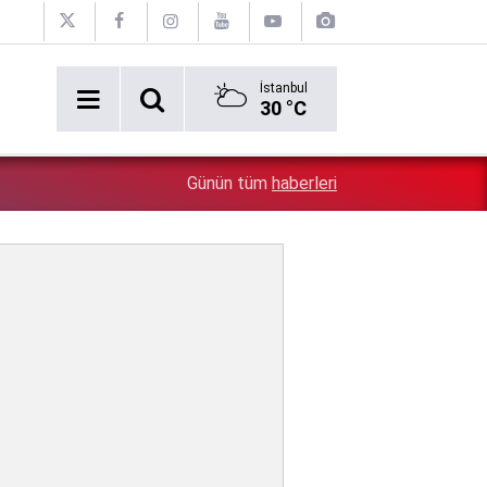
İstanbul
30 °C
Erken tatil rezervasyonu mağdurları için Ticaret bakanlı
1:17
Günün tüm
haberleri
iade zorunlu!