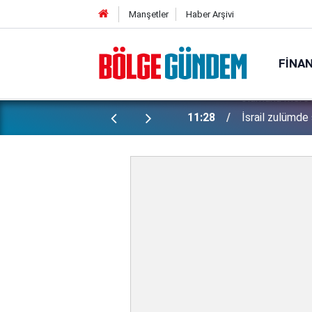
Manşetler
Haber Arşivi
FINA
ti: Bakan Gürlek şüpheli 2 çocuğun
11:28
İsrail zulümde 