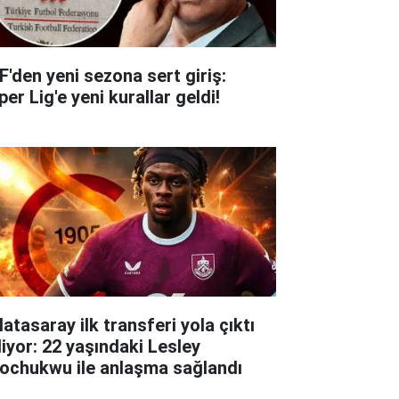
F'den yeni sezona sert giriş:
er Lig'e yeni kurallar geldi!
atasaray ilk transferi yola çıktı
liyor: 22 yaşındaki Lesley
ochukwu ile anlaşma sağlandı