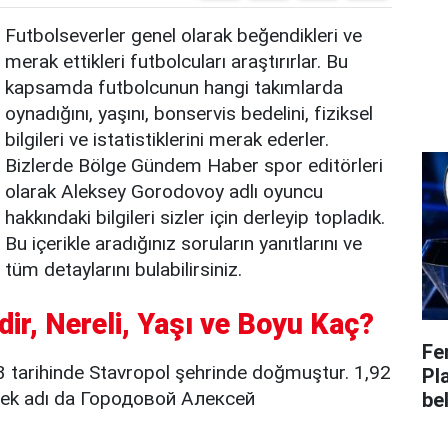
Futbolseverler genel olarak beğendikleri ve
merak ettikleri futbolcuları araştırırlar. Bu
kapsamda futbolcunun hangi takımlarda
oynadığını, yaşını, bonservis bedelini, fiziksel
bilgileri ve istatistiklerini merak ederler.
Bizlerde Bölge Gündem Haber spor editörleri
olarak Aleksey Gorodovoy adlı oyuncu
hakkındaki bilgileri sizler için derleyip topladık.
Bu içerikle aradığınız soruların yanıtlarını ve
tüm detaylarını bulabilirsiniz.
r, Nereli, Yaşı ve Boyu Kaç?
Fe
tarihinde Stavropol şehrinde doğmuştur. 1,92
Pl
çek adı da Городовой Алексей
bel