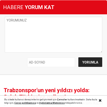
HABERE
YORUM KAT
Trabzonspor'un yeni yıldızı yolda:
Salah Türkiye'ye geliyor!
Bu sitede kullanıcı deneyimlerini geliştirmek için
Çerezler
kullanılmaktadır. Daha fazla
Reklamı Kapat
bilgi için;
Çerez politika
mıza
ve
Aydınlatma Metnimize
tıklayabilirsiniz.