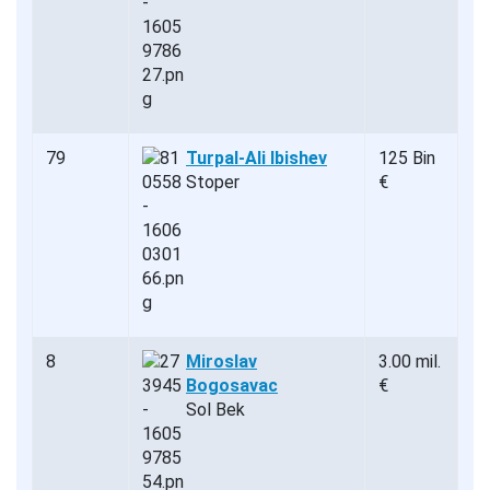
79
Turpal-Ali Ibishev
125 Bin
Stoper
€
8
Miroslav
3.00 mil.
Bogosavac
€
Sol Bek