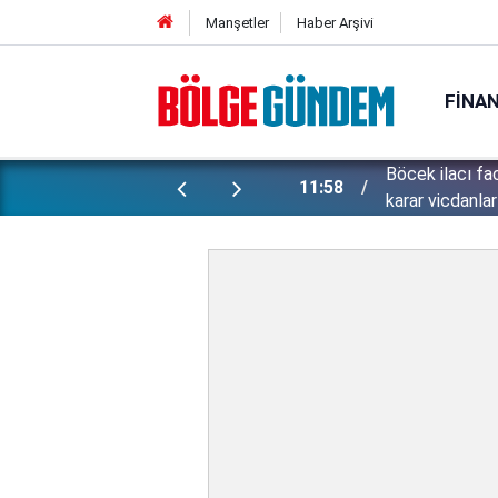
Manşetler
Haber Arşivi
FINA
Böcek ilacı fa
atan sözler: Yüzümü sadece...
11:58
karar vicdanları