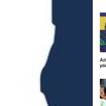
Azi
yı