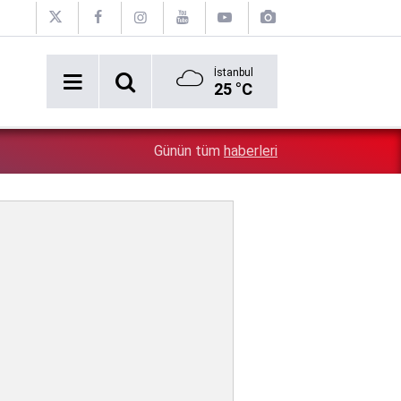
İstanbul
25 °C
''Çözülmemiş dosya kalmayacak'' demişti: Bakan Gürle
1:42
Günün tüm
haberleri
ölümünü mercek altına aldı!