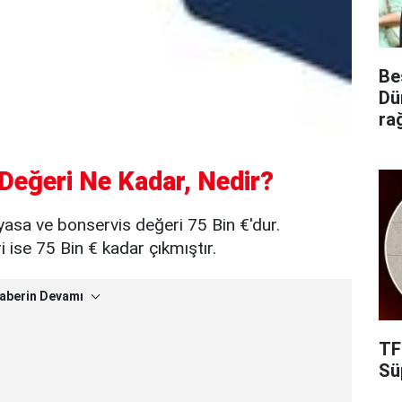
Be
Dü
ra
Değeri Ne Kadar, Nedir?
yasa ve bonservis değeri 75 Bin €'dur.
ise 75 Bin € kadar çıkmıştır.
aberin Devamı
TF
Süp