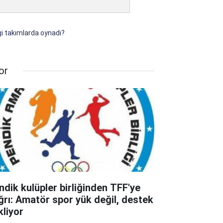
gi takımlarda oynadı?
or
ndik kulüpler birliğinden TFF'ye
ğrı: Amatör spor yük değil, destek
kliyor