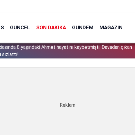
NS
GÜNCEL
SON DAKIKA
GÜNDEM
MAGAZIN
ciasında 8 yaşındaki Ahmet hayatını kaybetmişti: Davadan çıkan
1
 sızlattı!