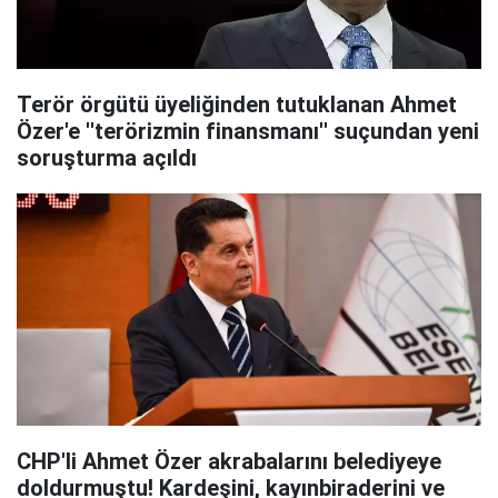
Terör örgütü üyeliğinden tutuklanan Ahmet
Özer'e ''terörizmin finansmanı'' suçundan yeni
soruşturma açıldı
CHP'li Ahmet Özer akrabalarını belediyeye
doldurmuştu! Kardeşini, kayınbiraderini ve