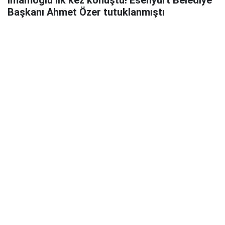
İmamoğlu ilk kez konuştu! Esenyurt Belediye
Başkanı Ahmet Özer tutuklanmıştı