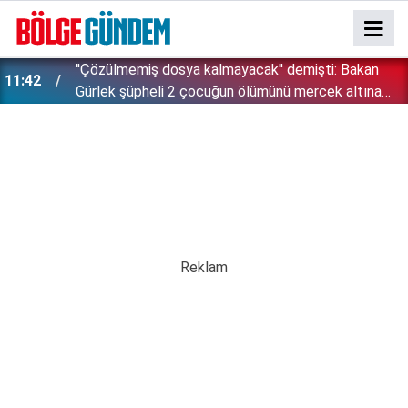
''Çözülmemiş dosya kalmayacak'' demişti: Bakan
11:42
!
Gürlek şüpheli 2 çocuğun ölümünü mercek altına
aldı!