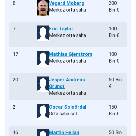
8
Vegard Moberg
200
Merkez orta saha
Bin €
7
Eric Taylor
100
Merkez orta saha
Bin €
17
Mathias Gjerström
100
Merkez orta saha
Bin €
20
Jesper Andreas
50 Bin
Grundt
€
Merkez orta saha
2
Oscar Solnördal
150
Orta saha sol
Bin €
16
Martin Hellan
50 Bin