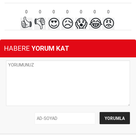
0
0
0
0
0
0
0
👍
👎
😍
😥
😱
😂
😡
HABERE
YORUM KAT