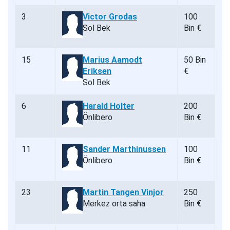
3
Victor Grodas
100
Sol Bek
Bin €
15
Marius Aamodt
50 Bin
Eriksen
€
Sol Bek
6
Harald Holter
200
Önlibero
Bin €
11
Sander Marthinussen
100
Önlibero
Bin €
23
Martin Tangen Vinjor
250
Merkez orta saha
Bin €