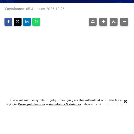
Yayınlanma:
05 Ağustos 2026 10:26
Bu sitede kullanıcı deneyimlerini geliştirmek için
Çerezler
kullanılmaktadır. Daha fazla
Reklamı Kapat
bilgi için;
Çerez politika
mıza
ve
Aydınlatma Metnimize
tıklayabilirsiniz.
Trabzonspor'un yeni yıldızı yolda: Salah
Türkiye
'ye
geliyor!