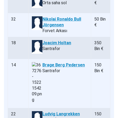
Orta saha sol
€
32
Nikolai Ronaldo Bull
50 Bin
Jörgensen
€
Forvet Arkası
18
Joacim Holtan
350
Santrafor
Bin €
14
Brage Berg Pedersen
150
Santrafor
Bin €
22
Ludvig Langrekken
150