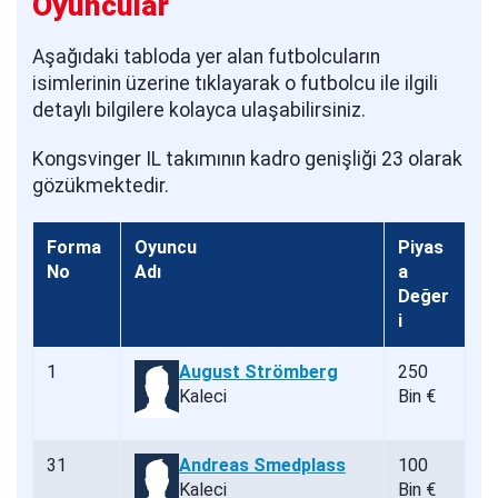
Oyuncular
Aşağıdaki tabloda yer alan futbolcuların
isimlerinin üzerine tıklayarak o futbolcu ile ilgili
detaylı bilgilere kolayca ulaşabilirsiniz.
Kongsvinger IL takımının kadro genişliği 23 olarak
gözükmektedir.
Forma
Oyuncu
Piyas
No
Adı
a
Değer
i
1
August Strömberg
250
Kaleci
Bin €
31
Andreas Smedplass
100
Kaleci
Bin €