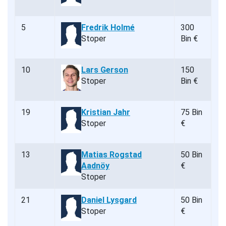
5
Fredrik Holmé
300
Stoper
Bin €
10
Lars Gerson
150
Stoper
Bin €
19
Kristian Jahr
75 Bin
Stoper
€
13
Matias Rogstad
50 Bin
Aadnöy
€
Stoper
21
Daniel Lysgard
50 Bin
Stoper
€