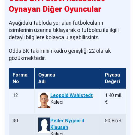
Oynayan Diğer Oyuncular
Aşağıdaki tabloda yer alan futbolcuların
isimlerinin üzerine tıklayarak o futbolcu ile ilgili
detaylı bilgilere kolayca ulaşabilirsiniz.
Odds BK takımının kadro genişliği 22 olarak
gözükmektedir.
Forma
Oyuncu
Piyasa
No
Adı
Değeri
12
Leopold Wahlstedt
1.40 mil.
Kaleci
€
30
Peder Nygaard
50 Bin €
Klausen
Kaleci