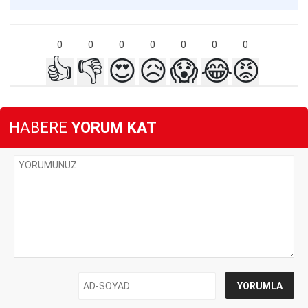
0
0
0
0
0
0
0
👍
👎
😍
😥
😱
😂
😡
HABERE
YORUM KAT