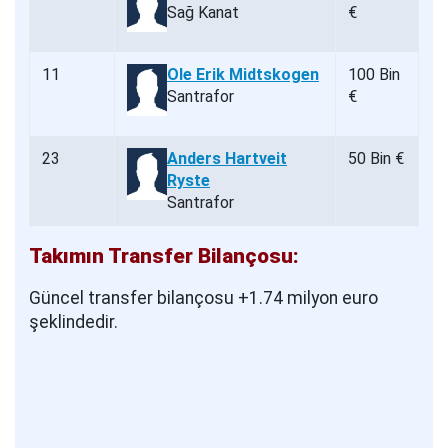
Sağ Kanat
€
11
Ole Erik Midtskogen
100 Bin
Santrafor
€
23
Anders Hartveit
50 Bin €
Ryste
Santrafor
Takımın Transfer Bilançosu:
Güncel transfer bilançosu +1.74 milyon euro
şeklindedir.