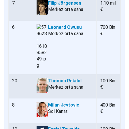
7
Filip Jörgensen
1.10 mil.
Merkez orta saha
€
6
Leonard Owusu
700 Bin
Merkez orta saha
€
20
Thomas Rekdal
100 Bin
Merkez orta saha
€
8
Milan Jevtovic
400 Bin
Sol Kanat
€