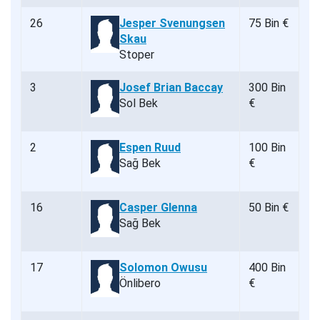
26
Jesper Svenungsen
75 Bin €
Skau
Stoper
3
Josef Brian Baccay
300 Bin
Sol Bek
€
2
Espen Ruud
100 Bin
Sağ Bek
€
16
Casper Glenna
50 Bin €
Sağ Bek
17
Solomon Owusu
400 Bin
Önlibero
€