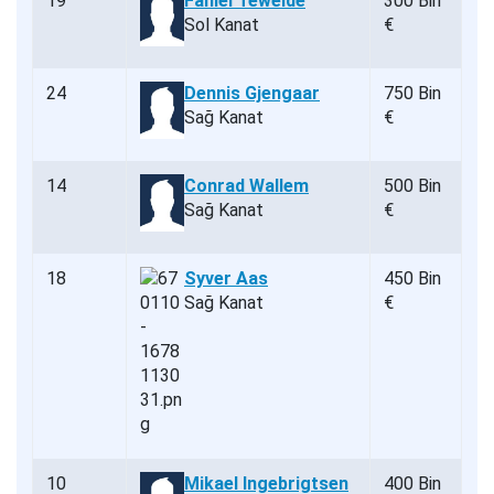
19
Faniel Tewelde
300 Bin
Sol Kanat
€
24
Dennis Gjengaar
750 Bin
Sağ Kanat
€
14
Conrad Wallem
500 Bin
Sağ Kanat
€
18
Syver Aas
450 Bin
Sağ Kanat
€
10
Mikael Ingebrigtsen
400 Bin