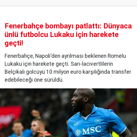
Fenerbahçe bombayı patlattı: Dünyaca
ünlü futbolcu Lukaku için harekete
geçti!
Fenerbahçe, Napoli'den ayrılması beklenen Romelu
Lukaku için harekete geçti. Sarı-lacivertlilerin
Belçikalı golcüyü 10 milyon euro karşılığında transfer
edebileceği öne sürüldü.