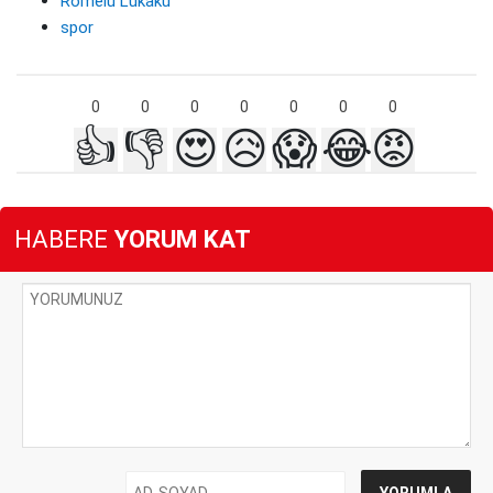
Romelu Lukaku
spor
0
0
0
0
0
0
0
👍
👎
😍
😥
😱
😂
😡
HABERE
YORUM KAT